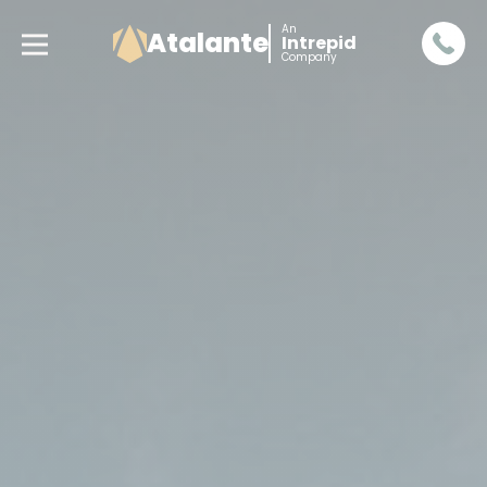
An
Atalante
Intrepid
Company