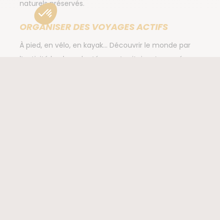
naturels préservés.
ORGANISER DES VOYAGES ACTIFS
À pied, en vélo, en kayak... Découvrir le monde par
l’activité la plus adaptée aux territoires traversés.
LIMITER NOTRE IMPACT SUR
L'ENVIRONNEMENT
Nous contribuons à sa préservation dans les
destinations où nous opérons et œuvrons pour
minimiser notre utilisation des ressources lors de
nos voyages. Cela passe par la promotion des
bonnes pratiques du voyage responsable, mais
aussi par la recherche et la mise en place de
solutions destinées à réduire les émissions de
carbone associées à nos voyages.