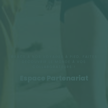
GRÂCE À NOS VOYAGES À PIED, FAITES
DÉCOUVRIR LE MONDE À VOS
COLLABORATEURS !
Espace Partenariat