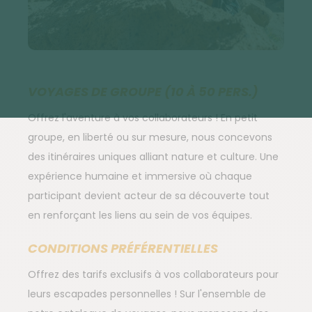
VOYAGES DE GROUPE (10 À 50 PERS.)
Offrez l'aventure à vos collaborateurs ! En petit
groupe, en liberté ou sur mesure, nous concevons
des itinéraires uniques alliant nature et culture. Une
expérience humaine et immersive où chaque
participant devient acteur de sa découverte tout
en renforçant les liens au sein de vos équipes.
CONDITIONS PRÉFÉRENTIELLES
Offrez des tarifs exclusifs à vos collaborateurs pour
leurs escapades personnelles ! Sur l'ensemble de