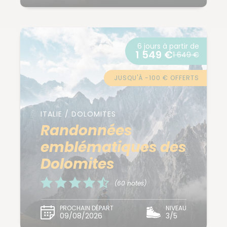
6 jours à partir de
1 549 €
1 649 €
JUSQU'À -100 € OFFERTS
ITALIE / DOLOMITES
Randonnées
emblématiques des
Dolomites
(60 notes)
PROCHAIN DÉPART
NIVEAU
09/08/2026
3/5