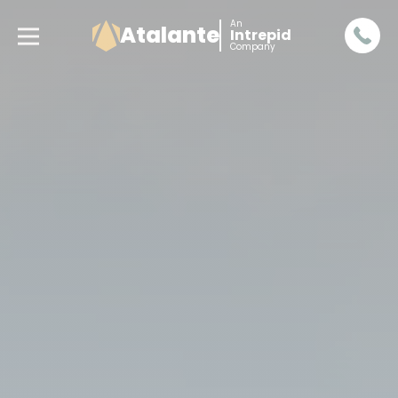
An
Atalante
Intrepid
Company