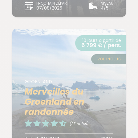
PROCHAIN DÉPART
NIVEAU
07/08/2026
4/5
10 jours à partir de
6 799 € / pers.
VOL INCLUS
GROENLAND
Merveilles du
Groenland en
randonnée
(27 notes)