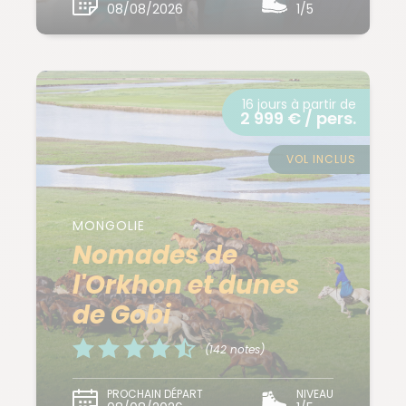
08/08/2026
1/5
16 jours à partir de
2 999 € / pers.
VOL INCLUS
MONGOLIE
Nomades de
l'Orkhon et dunes
de Gobi
(142 notes)
PROCHAIN DÉPART
NIVEAU