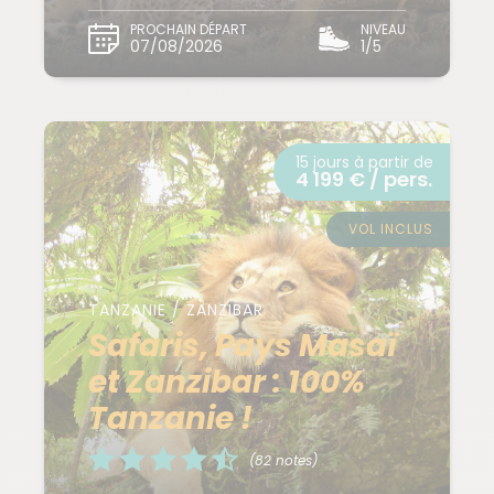
PROCHAIN DÉPART
NIVEAU
07/08/2026
1/5
15 jours à partir de
4 199 € / pers.
VOL INCLUS
TANZANIE / ZANZIBAR
Safaris, Pays Masaï
et Zanzibar : 100%
Tanzanie !
(82 notes)