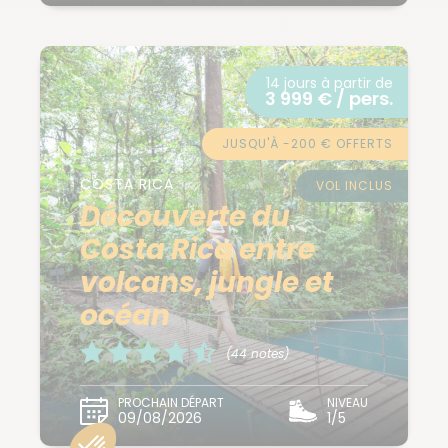
14 jours à partir de
3 999 € / pers.
JUSQU'À -200 € OFFERTS
COSTA RICA
VOL INCLUS
Découverte du
Costa Rica entre
volcans, jungle et
océan
(44 notes)
PROCHAIN DÉPART
NIVEAU
09/08/2026
1/5