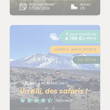
PROCHAIN DÉPART
NIVEAU
07/08/2026
1/5
15 jours à partir de
4 199 €
4 299 €
JUSQU'À -300 € OFFERTS
VOL INCLUS
TANZANIE / KILIMANDJARO
Un Kili, des safaris !
(68 notes)