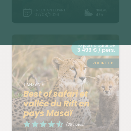
PROCHAIN DÉPART
NIVEAU
07/08/2026
4/5
10 jours à partir de
3 499 € / pers.
VOL INCLUS
TANZANIE
Best of safari et
vallée du Rift en
pays Masaï
(88 notes)