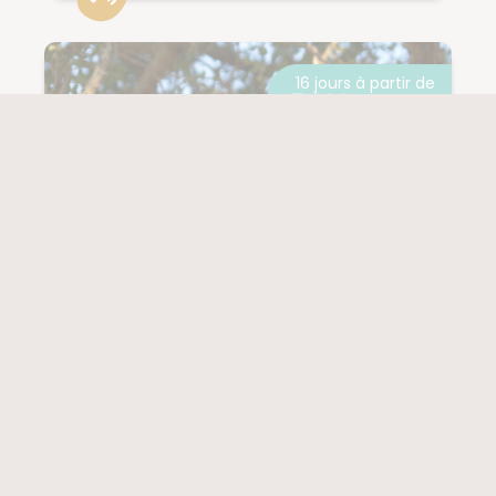
16 jours à partir de
5 699 €
5 999 €
JUSQU'À -300 € OFFERTS
BOTSWANA / ZIMBABWE
VOL INCLUS
Expédition des
chutes Victoria au
désert sauvage du
Kalahari
(30 notes)
PROCHAIN DÉPART
NIVEAU
10/08/2026
1/5