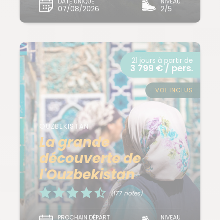
DATE UNIQUE
NIVEAU
07/08/2026
2/5
21 jours à partir de
3 799 € / pers.
VOL INCLUS
OUZBEKISTAN
La grande
découverte de
l'Ouzbekistan
(177 notes)
PROCHAIN DÉPART
NIVEAU