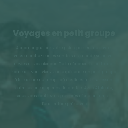
Voyages en petit groupe
Accompagné par votre guide passeur de savoir,
vous marchez sur les sentiers du monde selon vos
envies et vos niveaux. De la découverte au trek et
sommet, vous vivez une expérience en petit groupe
à la mesure du temps où des liens forts se tissent
entre les compagnons de cordée. Avec Atalante,
vous vous faufilez au plus près d’une culture et
d’une nature préservée.