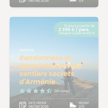
08/08/2026
1/5
14 jours à partir de
2 399 € / pers.
Transport à partir de 500 €
ARMÉNIE
Randonnées et
rencontres sur les
sentiers secrets
d'Arménie
(65 notes)
DATE UNIQUE
NIVEAU
08/08/2026
2/5