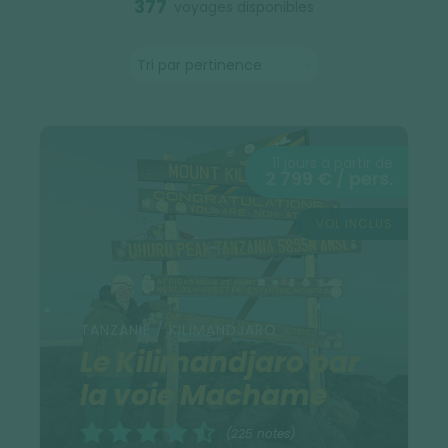
377
voyages disponibles
11 jours à partir de
2 799 € / pers.
VOL INCLUS
TANZANIE / KILIMANDJARO
Le Kilimandjaro par
la voie Machame
(225 notes)