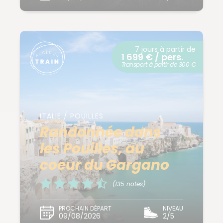
7 jours à partir de
1 699 € / pers.
Transport à partir de 300 €
ITALIE / POUILLES
Randonnée dans
les Pouilles, au
coeur du Gargano
(135 notes)
PROCHAIN DÉPART
NIVEAU
09/08/2026
2/5