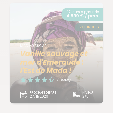
17 jours à partir de
4 599 € / pers.
VOL INCLUS
MADAGASCAR
Vanille sauvage et
mer d'Emeraude :
l'Est de Mada !
(2 notes)
PROCHAIN DÉPART
NIVEAU
27/11/2026
2/5