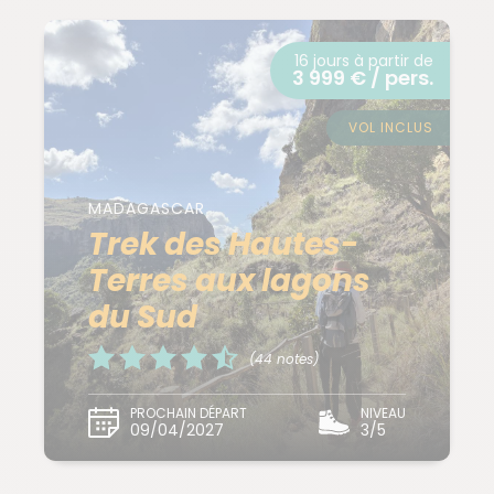
16 jours à partir de
3 999 € / pers.
VOL INCLUS
MADAGASCAR
Trek des Hautes-
Terres aux lagons
du Sud
(44 notes)
PROCHAIN DÉPART
NIVEAU
09/04/2027
3/5