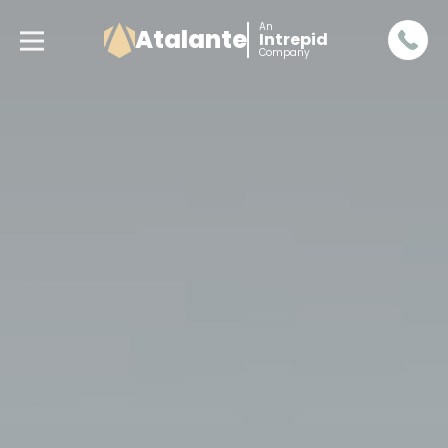
An
Atalante
Intrepid
Company