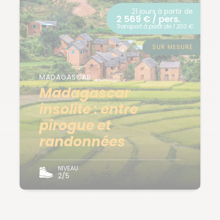
21 jours à partir de
2 569 € / pers.
Transport à partir de 1 200 €
SUR MESURE
MADAGASCAR
Madagascar
insolite : entre
pirogue et
randonnées
NIVEAU
2/5