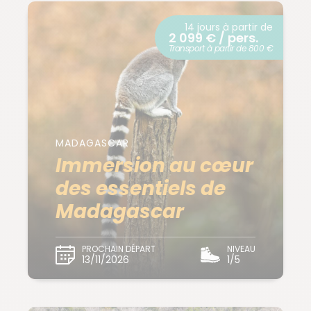
14 jours à partir de
2 099 € / pers.
Transport à partir de 800 €
MADAGASCAR
Immersion au cœur
des essentiels de
Madagascar
PROCHAIN DÉPART
NIVEAU
13/11/2026
1/5