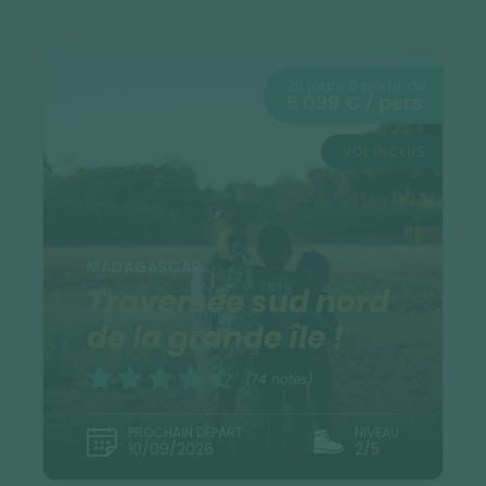
25 jours à partir de
5 099 € / pers.
VOL INCLUS
MADAGASCAR
Traversée sud nord
de la grande île !
(74 notes)
PROCHAIN DÉPART
NIVEAU
10/09/2026
2/5