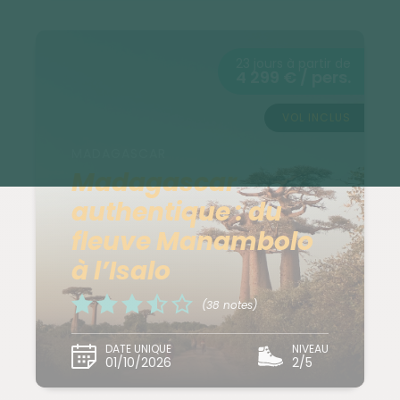
23 jours à partir de
4 299 € / pers.
VOL INCLUS
MADAGASCAR
Madagascar
authentique : du
fleuve Manambolo
à l’Isalo
(38 notes)
DATE UNIQUE
NIVEAU
01/10/2026
2/5