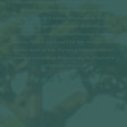
orangés soutenus par les énormes piliers d'une allée
de baobabs : bienvenue à Madagascar avec
Atalante. Avec 9 millions d'hectares de forêts
tropicales, la grande île permet de nombreuses
randonnées dans une nature sauvage. A cela
s’ajoute, l’Océan sur lequel il fait bon naviguer ou se
reposer après un trek. Voyager à Madagascar c’est
vivre une aventure et découvrir une île attachante
où il fait bon randonner.
(304 notes)