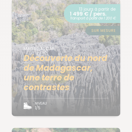
13 jours à partir de
1 499 € / pers.
Transport à partir de 1 200 €
SUR MESURE
MADAGASCAR
Découverte du nord
de Madagascar,
une terre de
contrastes
NIVEAU
1/5