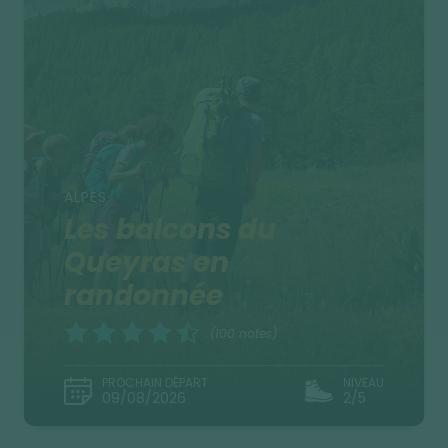
ALPES
Les balcons du
Queyras en
randonnée
(100 notes)
PROCHAIN DÉPART
NIVEAU
09/08/2026
2/5