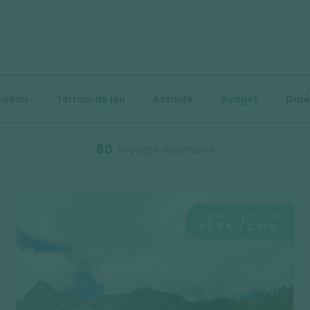
iveau
Terrain de jeu
Activité
Budget
Duré
80
voyages disponibles
7 jours à partir de
869 € / pers.