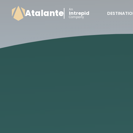
An
Atalante
Intrepid
DESTINATIO
Company