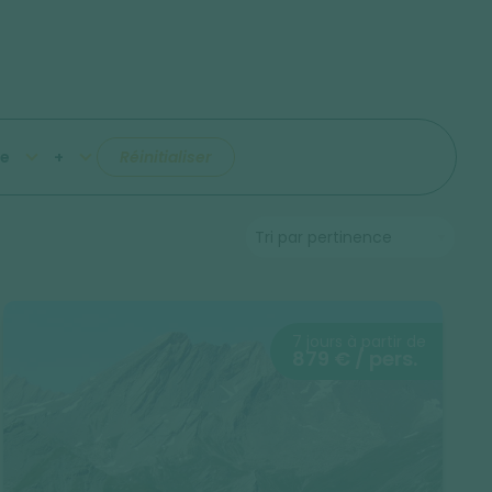
e
+
Réinitialiser
7 jours à partir de
879 € / pers.