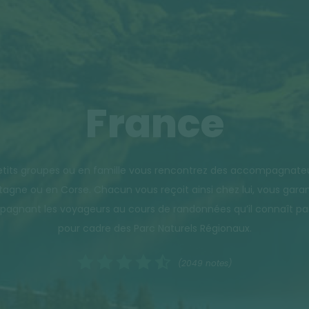
France
tits groupes ou en famille vous rencontrez des accompagnateurs
retagne ou en Corse. Chacun vous reçoit ainsi chez lui, vous ga
nant les voyageurs au cours de randonnées qu’il connaît par c
pour cadre des Parc Naturels Régionaux.
(2049 notes)