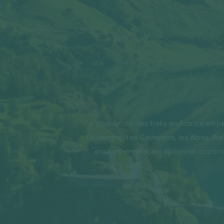
A chacun de nos treks en France en pe
l’Auvergne, Les Cévennes, les Alpes, B
environnement exceptionnel accompag