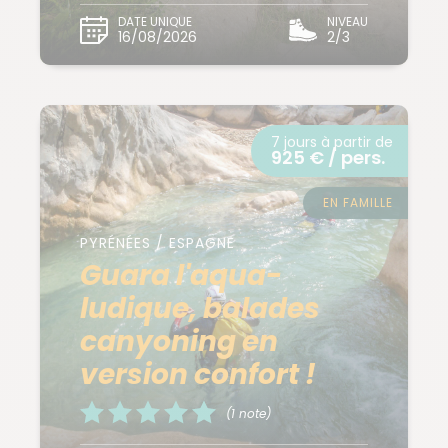
DATE UNIQUE
NIVEAU
16/08/2026
2/3
7 jours à partir de
925 € / pers.
EN FAMILLE
PYRÉNÉES / ESPAGNE
Guara l'aqua-
ludique, balades
canyoning en
version confort !
(1 note)