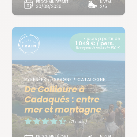
PROCHAIN DÉPART
NIVEAU
30/08/2026
2/5
7 jours à partir de
1 049 € / pers.
Transport à partir de 150 €
PYRÉNÉES / ESPAGNE / CATALOGNE
De Collioure à
Cadaqués : entre
mer et montagne
(71 notes)
PROCHAIN DÉPART
NIVEAU