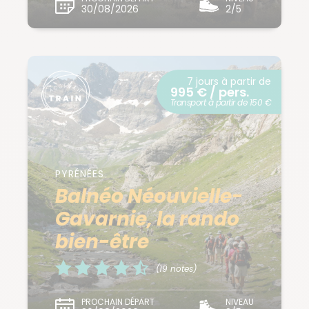
30/08/2026
2/5
7 jours à partir de
995 € / pers.
Transport à partir de 150 €
PYRÉNÉES
Balnéo Néouvielle-
Gavarnie, la rando
bien-être
(19 notes)
PROCHAIN DÉPART
NIVEAU