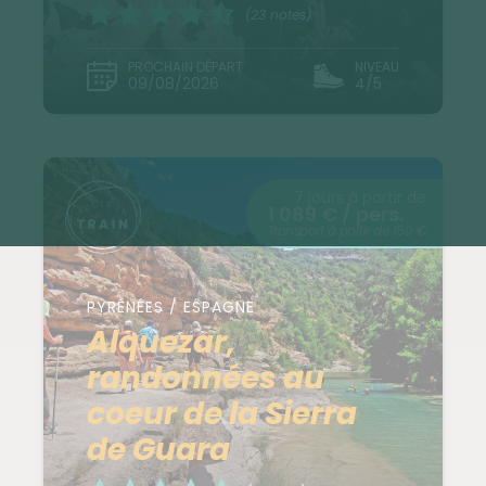
(23 notes)
PROCHAIN DÉPART
NIVEAU
09/08/2026
4/5
7 jours à partir de
1 089 € / pers.
Transport à partir de 150 €
PYRÉNÉES / ESPAGNE
Alquezar,
randonnées au
coeur de la Sierra
de Guara