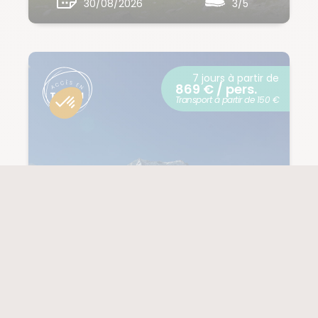
30/08/2026
3/5
7 jours à partir de
869 € / pers.
Transport à partir de 150 €
PYRÉNÉES
Raquettes Balnéo,
Néouvielle
Gavarnie
(13 notes)
NIVEAU
2/5