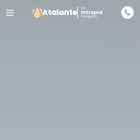
An
Atalante
Intrepid
Company