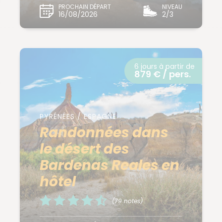
PROCHAIN DÉPART
NIVEAU
16/08/2026
2/3
6 jours à partir de
879 € / pers.
PYRÉNÉES / ESPAGNE
Randonnées dans
le désert des
Bardenas Reales en
hôtel
(79 notes)