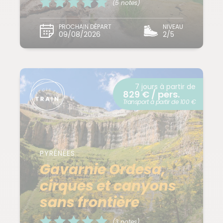
(5 notes)
PROCHAIN DÉPART
NIVEAU
09/08/2026
2/5
7 jours à partir de
829 € / pers.
Transport à partir de 100 €
PYRÉNÉES
Gavarnie Ordesa,
cirques et canyons
sans frontière
(3 notes)