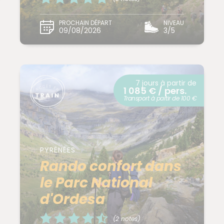
PROCHAIN DÉPART
NIVEAU
09/08/2026
3/5
7 jours à partir de
1 085 € / pers.
Transport à partir de 100 €
PYRÉNÉES
Rando confort dans
le Parc National
d'Ordesa
(2 notes)