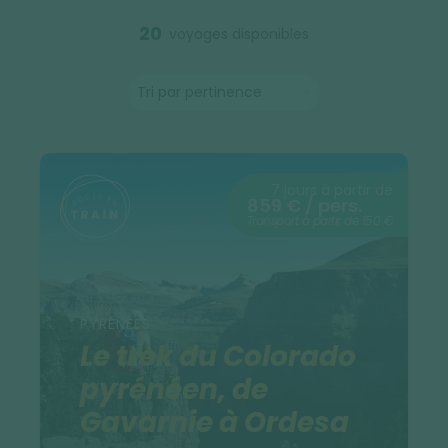
20
voyages disponibles
7 jours à partir de
859 € / pers.
Transport à partir de 150 €
PYRÉNÉES
Le trek du Colorado
pyrénéen, de
Gavarnie à Ordesa