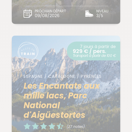
PROCHAIN DÉPART
NIVEAU
09/08/2026
3/5
7 jours à partir de
929 € / pers.
Transport à partir de 100 €
ESPAGNE / CATALOGNE / PYRÉNÉES
Les Encantats aux
mille lacs, Parc
National
d'Aigüestortes
(27 notes)