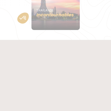
THAÏLANDE
Incontournables
Le Royaume de Thaïlande, “Pays du Sourire”, est
situé en
Asie
du Sud-Est, entouré par la Birmanie, le
Laos, le Cambodge et la Malaisie. Riche d’une
culture marquée par le bouddhisme, mais aussi
d’une nature exotique et luxuriante, le pays a
beaucoup à offrir aux petits et grands voyageurs,