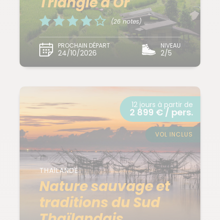
Triangle d'Or
(26 notes)
PROCHAIN DÉPART
NIVEAU
24/10/2026
2/5
12 jours à partir de
2 899 € / pers.
VOL INCLUS
THAÏLANDE
Nature sauvage et
traditions du Sud
Thaïlandais