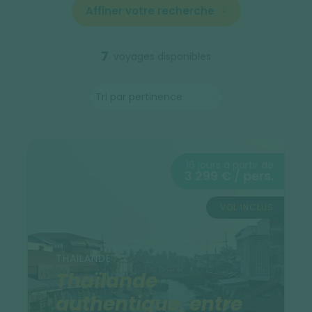
Affiner votre recherche
7
voyages disponibles
16 jours à partir de
3 299 € / pers.
VOL INCLUS
THAÏLANDE
Thaïlande
authentique, entre