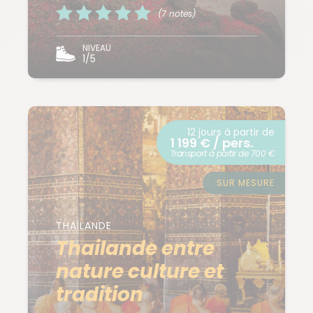
(7 notes)
NIVEAU
1/5
12 jours à partir de
1 199 € / pers.
Transport à partir de 700 €
SUR MESURE
THAÏLANDE
Thailande entre
nature culture et
tradition