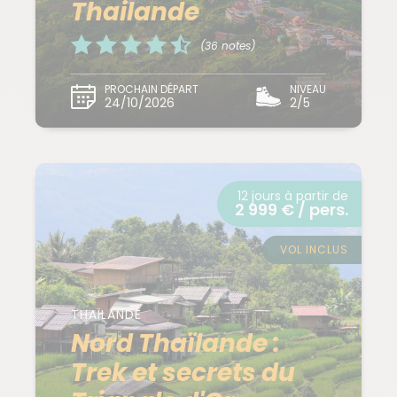
Thailande
(36 notes)
PROCHAIN DÉPART
NIVEAU
24/10/2026
2/5
12 jours à partir de
2 999 € / pers.
VOL INCLUS
THAÏLANDE
Nord Thaïlande :
Trek et secrets du