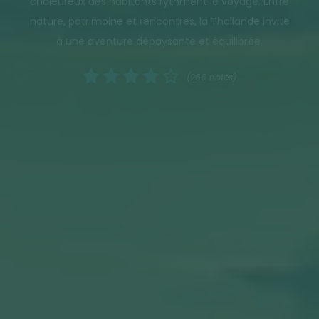
chaleureux des habitants rythment le voyage. Entre
nature, patrimoine et rencontres, la Thaïlande invite
à une aventure dépaysante et équilibrée.
(266 notes)