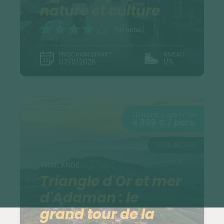
nature et culture
(101 notes)
PROCHAIN DÉPART
NIVEAU
07/11/2026
1/5
20 jours à partir de
4 399 € / pers.
VOL INCLUS
THAÏLANDE
Triangle d'Or et mer
d'Adaman : le
grand tour de la