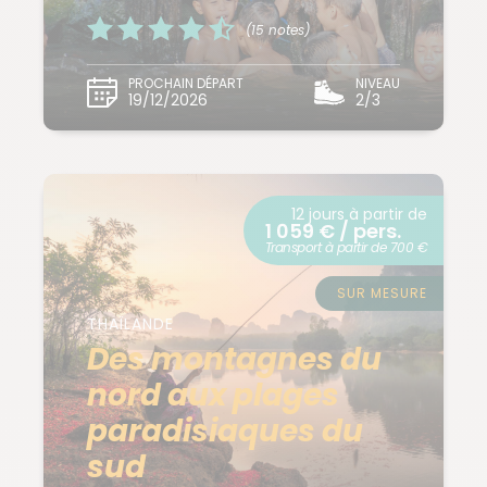
(15 notes)
PROCHAIN DÉPART
NIVEAU
19/12/2026
2/3
12 jours à partir de
1 059 € / pers.
Transport à partir de 700 €
SUR MESURE
THAÏLANDE
Des montagnes du
nord aux plages
paradisiaques du
sud