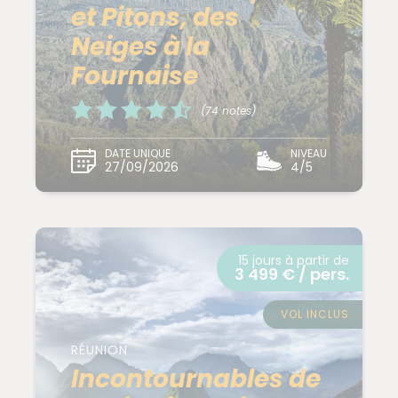
et Pitons, des
Neiges à la
Fournaise
(74 notes)
DATE UNIQUE
NIVEAU
27/09/2026
4/5
15 jours à partir de
3 499 € / pers.
VOL INCLUS
RÉUNION
Incontournables de