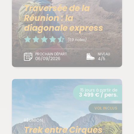
Traversée de la
Réunion : la
diagonale express
(59 notes)
PROCHAIN DÉPART
NIVEAU
06/09/2026
4/5
15 jours à partir de
3 499 € / pers.
VOL INCLUS
RÉUNION
Trek entre Cirques