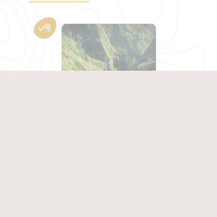
RÉUNION
Infos pratiques
RÉUNION
Climat