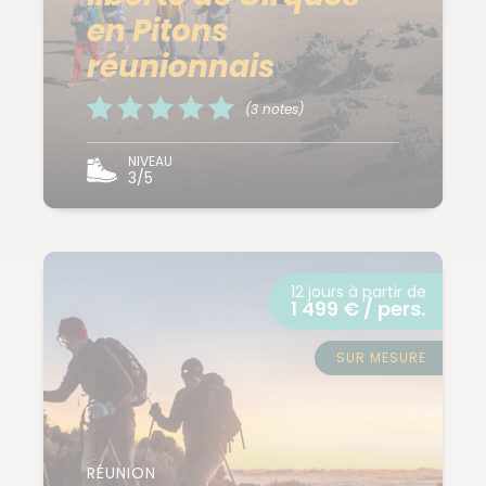
en Pitons
réunionnais
(3 notes)
NIVEAU
3/5
12 jours à partir de
1 499 € / pers.
SUR MESURE
RÉUNION