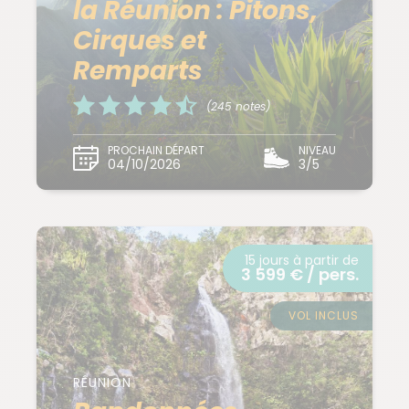
la Réunion : Pitons,
Cirques et
Remparts
(245 notes)
PROCHAIN DÉPART
NIVEAU
04/10/2026
3/5
15 jours à partir de
3 599 € / pers.
VOL INCLUS
RÉUNION