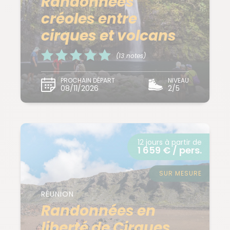
Randonnées
créoles entre
cirques et volcans
(13 notes)
PROCHAIN DÉPART
NIVEAU
08/11/2026
2/5
12 jours à partir de
1 659 € / pers.
SUR MESURE
RÉUNION
Randonnées en
liberté de Cirques