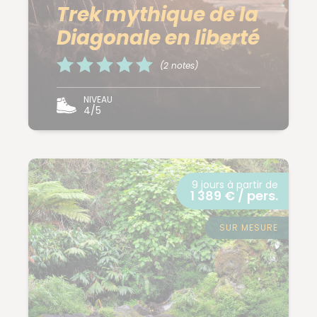
Trek mythique de la
Diagonale en liberté
(2 notes)
NIVEAU
4/5
9 jours à partir de
1 389 € / pers.
SUR MESURE