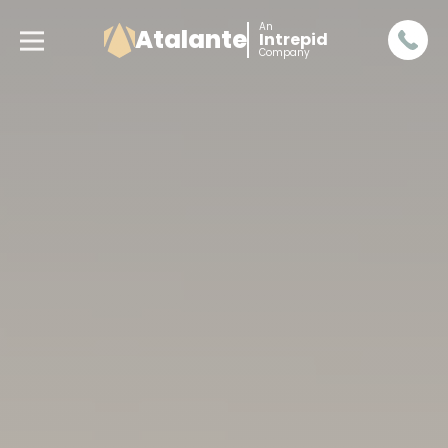
An
Atalante
Intrepid
Company