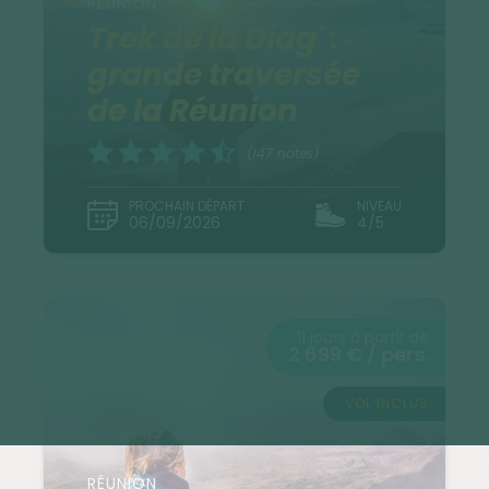
RÉUNION
Trek de la Diag' :
grande traversée
de la Réunion
(147 notes)
PROCHAIN DÉPART
NIVEAU
06/09/2026
4/5
11 jours à partir de
2 699 € / pers.
VOL INCLUS
RÉUNION