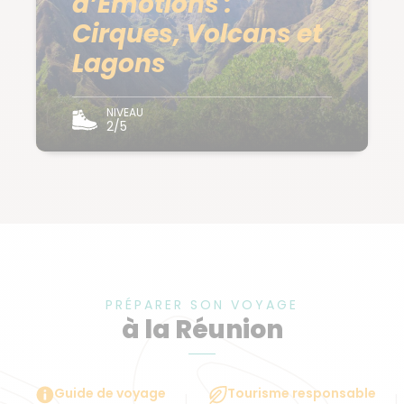
d’Émotions :
Cirques, Volcans et
Lagons
NIVEAU
2/5
PRÉPARER SON VOYAGE
à la Réunion
Guide de voyage
Tourisme responsable