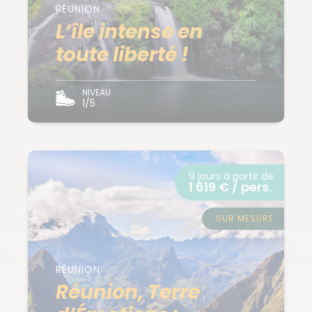
RÉUNION
L’île intense en
toute liberté !
NIVEAU
1/5
9 jours à partir de
1 619 € / pers.
SUR MESURE
RÉUNION
Réunion, Terre