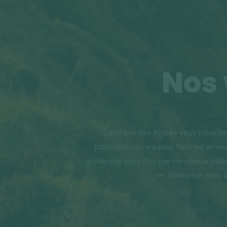
Nos 
L’archipel des Açores vous offre de
paysages volcaniques. Pour les amoure
préservée près d’ici. Les nombreux poiss
en harmonie avec le