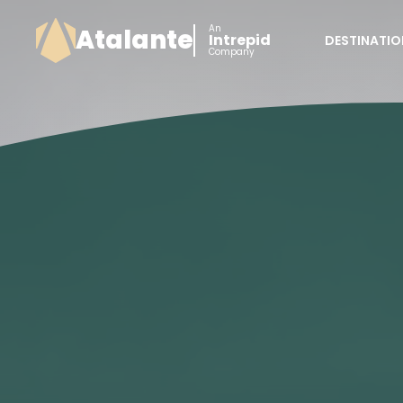
An
Atalante
Intrepid
DESTINATIO
Company