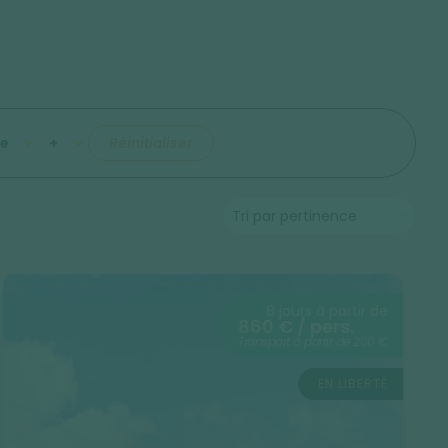
e
+
Réinitialiser
8 jours à partir de
860 € / pers.
Transport à partir de 200 €
EN LIBERTÉ