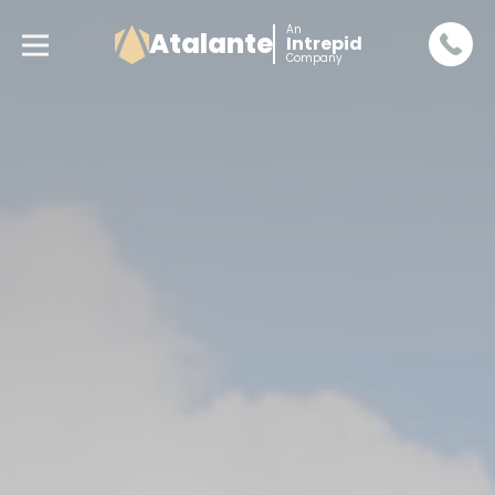
An
Atalante
Intrepid
Company