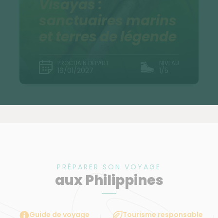
Visayas :
sanctuaires marins
et terres de légende
PROCHAIN DÉPART
NIVEAU
16/01/2027
1/5
PRÉPARER SON VOYAGE
aux Philippines
Guide de voyage
Tourisme responsable