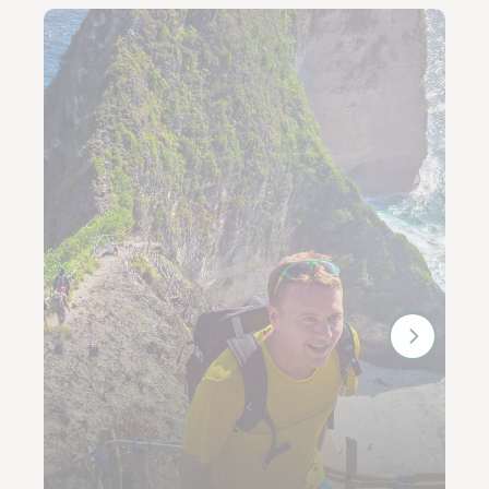
S’aventurer dans les montagnes et
rizières de Luzon
Luzon est la plus grande île des Philippines et un
véritable carrefour de diversité naturelle et
culturelle. L’île se démarque par ses paysages variés,
allant de plages idylliques à des montagnes
impressionnantes, en passant par des rizières en
terrasse époustouflantes. Le nord de Luzon est
particulièrement célèbre pour ses sites naturels
remarquables. C’est le cas des montagnes
sculptées de rizières en terrasse, qui font la
renommée du pays, comme celles de Banaue,
classées au patrimoine mondial de l’UNESCO.Au
départ de Manille, nous traversons les plaines du