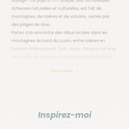
voyage ! Ce pays d’
Asie
unique, aux nombreuses
richesses naturelles et culturelles, est fait de
montagnes, de rizières et de volcans, cernés par
des plages de rêve…
Partez à la rencontre des tribus locales dans les
montagnes du nord du Luzon, entre rizières en
terrasse millénaires et forêt vierge. Naviguez le long
de la côte de Palawan, entre plages de sable blanc
et pics calcaires acérés, ou explorez quelques-unes
Lire la suite
des plus beaux fonds marins du Pacifique, peuplés
de coraux et de poissons multicolores.
Une aventure inoubliable en petit groupe vous
attend aux Philippines !
Inspirez-moi
Que faire aux Philippines
?