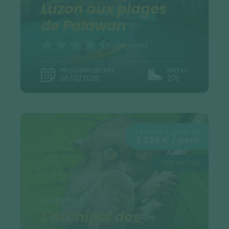
Luzon aux plages
de Palawan
(40 notes)
PROCHAIN DÉPART
NIVEAU
05/12/2026
2/5
14 jours à partir de
3 399 € / pers.
VOL INCLUS
PHILIPPINES
L'archipel des