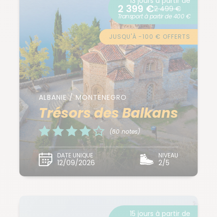
13 jours à partir de
2 399 €
2 499 €
Transport à partir de 400 €
JUSQU'À -100 € OFFERTS
ALBANIE / MONTENEGRO
Trésors des Balkans
(80 notes)
DATE UNIQUE
NIVEAU
12/09/2026
2/5
15 jours à partir de