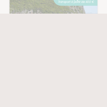
Transport à partir de 400 €
ALBANIE
Entre mer et
montagne :
l'Albanie du sud en
douceur
(4 notes)
PROCHAIN DÉPART
NIVEAU
19/09/2026
2/5
8 jours à partir de
1 549 € / pers.
Transport à partir de 200 €