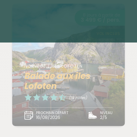
8 jours à partir de
3 499 € / pers.
VOL INCLUS
NORVÈGE / ILES LOFOTEN
Balade aux îles
Lofoten
(19 notes)
PROCHAIN DÉPART
NIVEAU
16/08/2026
2/5