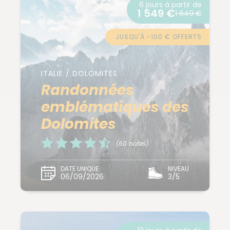
6 jours à partir de
1 549 €
1 649 €
JUSQU'À -100 € OFFERTS
ITALIE / DOLOMITES
Randonnées
emblématiques des
Dolomites
(60 notes)
DATE UNIQUE
NIVEAU
06/09/2026
3/5