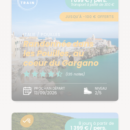
1 699 € / pers.
Transport à partir de 300 €
JUSQU'À -100 € OFFERTS
ITALIE / POUILLES
Randonnée dans
les Pouilles, au
coeur du Gargano
(135 notes)
PROCHAIN DÉPART
NIVEAU
13/09/2026
2/5
8 jours à partir de
1 399 € / pers.