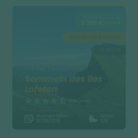
8 jours à partir de
3 299 €
3 499 €
JUSQU'À -200 € OFFERTS
VOL INCLUS
NORVÈGE / ILES LOFOTEN
Sommets des îles
Lofoten
(135 notes)
PROCHAIN DÉPART
NIVEAU
16/08/2026
3/5