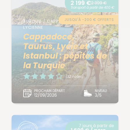
2 199 €
2 399 €
Transport à partir de 400 €
JUSQU'À -200 € OFFERTS
TURQUIE / CAPPADOCE / CÔTE
LYCIENNE
Cappadoce,
Taurus, Lycie et
Istanbul : pépites de
la Turquie
(32 notes)
PROCHAIN DÉPART
NIVEAU
12/09/2026
3/5
7 jours à partir de