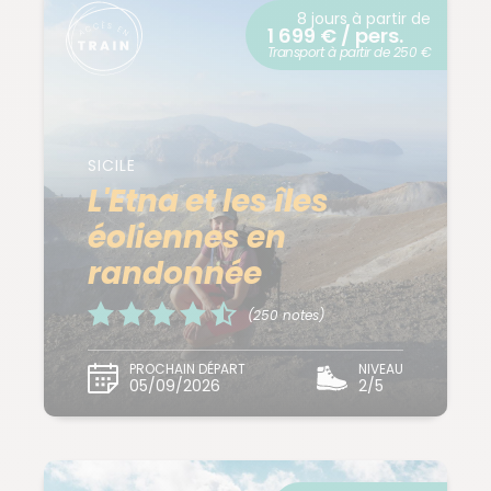
8 jours à partir de
1 699 € / pers.
Transport à partir de 250 €
SICILE
L'Etna et les îles
éoliennes en
randonnée
(250 notes)
PROCHAIN DÉPART
NIVEAU
05/09/2026
2/5