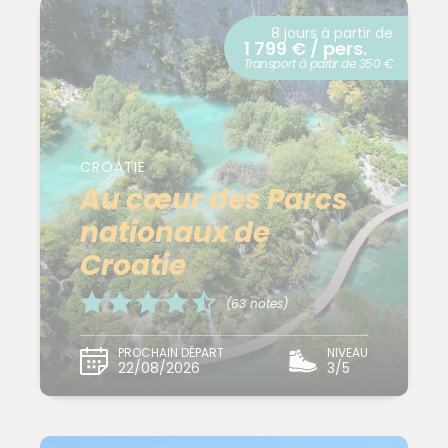
8 jours à partir de
1 799 € / pers.
Transport à partir de 350 €
CROATIE
Au cœur des Parcs
nationaux de
Croatie
(63 notes)
PROCHAIN DÉPART
NIVEAU
22/08/2026
3/5