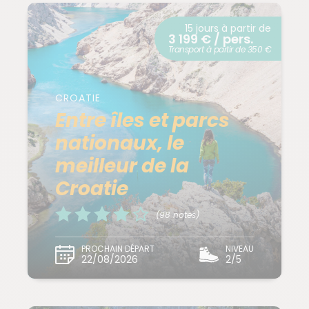
15 jours à partir de
3 199 € / pers.
Transport à partir de 350 €
CROATIE
Entre îles et parcs
nationaux, le
meilleur de la
Croatie
(98 notes)
PROCHAIN DÉPART
NIVEAU
22/08/2026
2/5