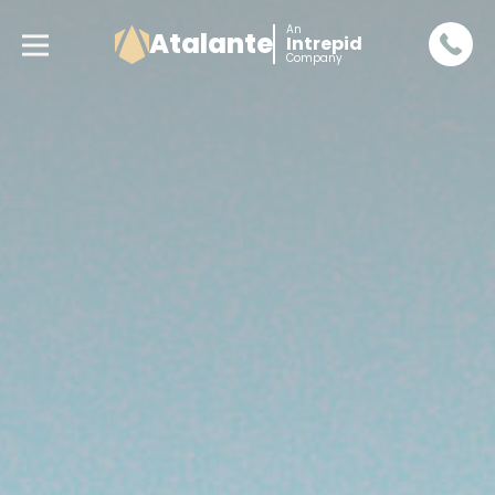
An
Atalante
Intrepid
Company