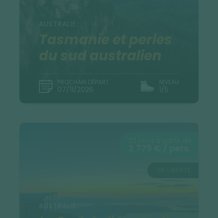
AUSTRALIE
Tasmanie et perles
du sud australien
PROCHAIN DÉPART
NIVEAU
07/11/2026
1/5
22 jours à partir de
2 779 € / pers.
EN LIBERTÉ
AUSTRALIE