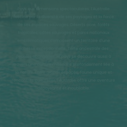
Pays aux dimensions spectaculaires, l’Australie
fascine par la diversité de ses paysages et la force
de ses espaces sauvages. Déserts ocre, forêts
tropicales, côtes sauvages et parcs nationaux
emblématiques composent un territoire d’une
richesse exceptionnelle. Terre ancestrale des
peuples aborigènes, le pays se découvre aussi à
travers une culture millénaire profondément liée à
la nature. Entre grands espaces, faune unique et
rencontres culturelles, l’Australie offre une aventure
dépaysante et inoubliable.