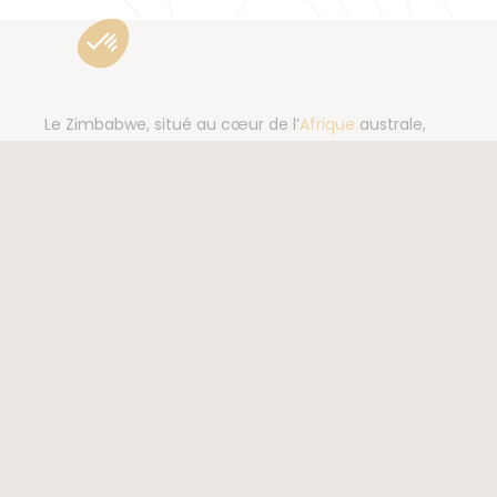
Le Zimbabwe, situé au cœur de l’
Afrique
australe,
abrite pourtant l’un des sites naturels les plus
spectaculaires au monde, les chutes Victoria,
classées au patrimoine mondial de l’Unesco. Des
majestueuses Chutes Victoria aux traditions
profondes et variées de ses communautés, un
voyage au Zimbabwe mêle à la fois découverte
culturelle et naturelle. Un itinéraire de la Namibie au
Zimbabwe, en passant par le Botswana, est
l’opportunité d’effectuer plusieurs voyages en un,
entre randonnée et safari. Partez vivre une aventure
inoubliable en petit groupe, accompagné par un
Lire la suite
guide local francophone.