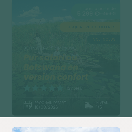
11 jours à partir de
5 299 €
5 499 €
JUSQU'À -200 € OFFERTS
VOL INCLUS
BOTSWANA / ZIMBABWE
Pur safari au
Botswana en
version confort
(2 notes)
PROCHAIN DÉPART
NIVEAU
10/08/2026
1/5