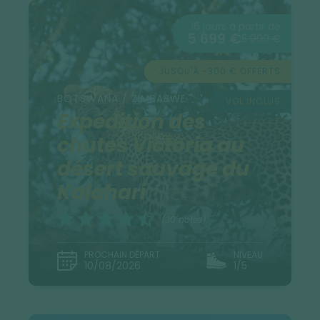
16 jours à partir de
5 699 €
5 999 €
JUSQU'À -300 € OFFERTS
BOTSWANA / ZIMBABWE
VOL INCLUS
Expédition des
chutes Victoria au
désert sauvage du
Kalahari
(30 notes)
PROCHAIN DÉPART
NIVEAU
10/08/2026
1/5