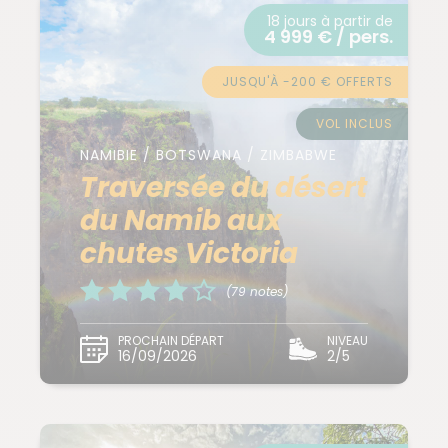
18 jours à partir de
4 999 € / pers.
JUSQU'À -200 € OFFERTS
VOL INCLUS
NAMIBIE / BOTSWANA / ZIMBABWE
Traversée du désert
du Namib aux
chutes Victoria
(79 notes)
PROCHAIN DÉPART
NIVEAU
16/09/2026
2/5