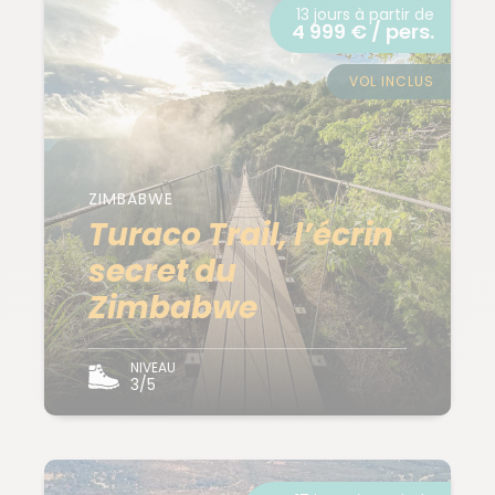
13 jours à partir de
4 999 € / pers.
VOL INCLUS
ZIMBABWE
Turaco Trail, l’écrin
secret du
Zimbabwe
NIVEAU
3/5