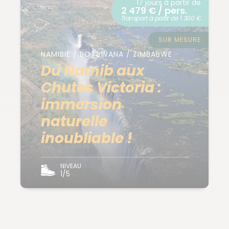
17 jours à partir de
2 479 € / pers.
Transport à partir de 1 300 €
SUR MESURE
NAMIBIE / BOTSWANA / ZIMBABWE
Du Namib aux
Chutes Victoria :
immersion
naturelle
inoubliable !
NIVEAU
1/5