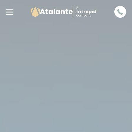
An
Atalante
Intrepid
Company