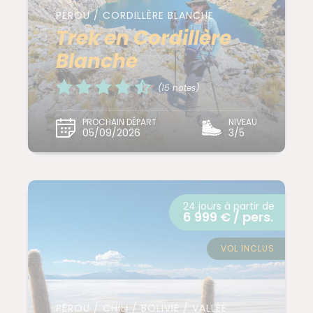
PÉROU / CORDILLÈRE BLANCHE
Trek en Cordillère
Blanche
(15 notes)
PROCHAIN DÉPART
NIVEAU
05/09/2026
3/5
24 jours à partir de
6 999 € / pers.
VOL INCLUS
PÉROU / CHILI / BOLIVIE / VALLÉE