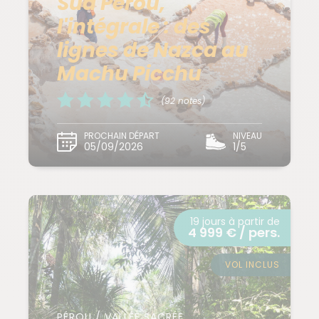
Sud Pérou,
l'intégrale : des
lignes de Nazca au
Machu Picchu
(92 notes)
PROCHAIN DÉPART
NIVEAU
05/09/2026
1/5
19 jours à partir de
4 999 € / pers.
VOL INCLUS
PÉROU / VALLÉE SACRÉE