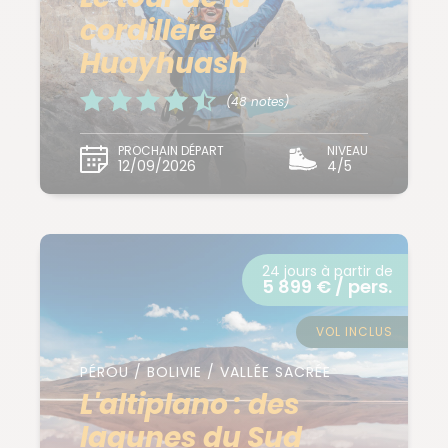
cordillère
Huayhuash
(48 notes)
PROCHAIN DÉPART
NIVEAU
12/09/2026
4/5
24 jours à partir de
5 899 € / pers.
VOL INCLUS
PÉROU / BOLIVIE / VALLÉE SACRÉE
L'altiplano : des
lagunes du Sud