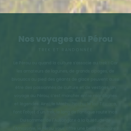
Nos voyages au Pérou
TREK ET RANDONNÉE
Le Pérou ou quand la culture s’associe au trek ! Car
les amateurs de lagunes, de grands alpages, de
bivouacs au pied des géants de glace peuvent aussi
être des passionnés de culture et de vestiges. Un
voyage au Pérou, c’est marcher entre montagnes
et légendes. Ainsi, le Machu Picchu, le lac Titicaca,
font l'objet d'un trek, le long de l'antique route Inca.
Du sommet de l'Ausangate à la quiétude de
l'Amazonie, le Pérou vous offre une belle aventure !