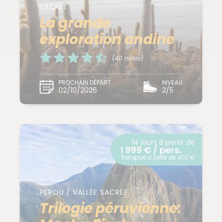
SACRÉE
La grande
exploration andine
(40 notes)
PROCHAIN DÉPART
NIVEAU
02/10/2026
2/5
14 jours à partir de
1 999 € / pers.
Transport à partir de 900 €
PÉROU / VALLÉE SACRÉE
Trilogie péruvienne: