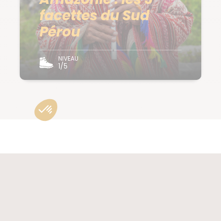
facettes du Sud
Pérou
NIVEAU
1/5
PRÉPARER SON VOYAGE
au Pérou
Guide de voyage
Notre équipe locale