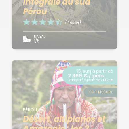
intégrale du sud
Pérou
(4 notes)
NIVEAU
1/5
15 jours à partir de
2 369 € / pers.
Transport à partir de 1 000 €
SUR MESURE
PÉROU
Désert, altiplanos et
Amazonie : les 3