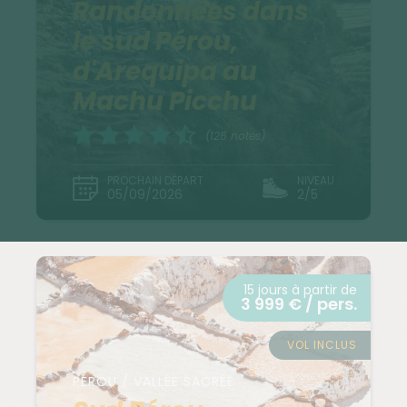
Randonnées dans
le sud Pérou,
d'Arequipa au
Machu Picchu
(125 notes)
PROCHAIN DÉPART
NIVEAU
05/09/2026
2/5
15 jours à partir de
3 999 € / pers.
VOL INCLUS
PÉROU / VALLÉE SACRÉE