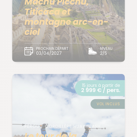
Machu Picchu,
Titicaca et
montagne arc-en-
ciel
PROCHAIN DÉPART
NIVEAU
03/04/2027
2/5
15 jours à partir de
2 999 € / pers.
VOL INCLUS
PÉROU / CORDILLÈRE HUAYHUASH
Le tour de la