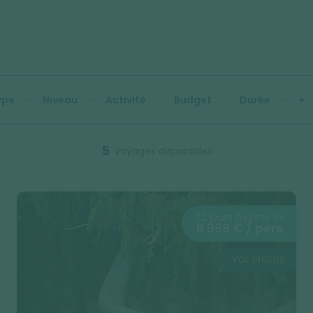
ype
Niveau
Activité
Budget
Durée
+
5
voyages disponibles
22 jours à partir de
5 999 € / pers.
VOL INCLUS