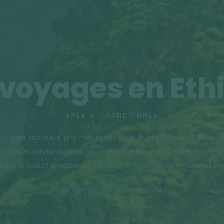
voyages en Eth
TREK ET RANDONNÉE
te, c’est découvrir une nature et une culture préservées. Nous 
es séjours randonnée au coeur d'une atmosphère spirituelle uni
 dans le Sud et la vallée du Rift nous entraîne dans un univers in
(408 notes)