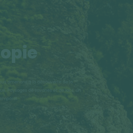
iopie
vous amenons à la découverte de la
que. Paysages de savanes et de lacs, un
temporel.