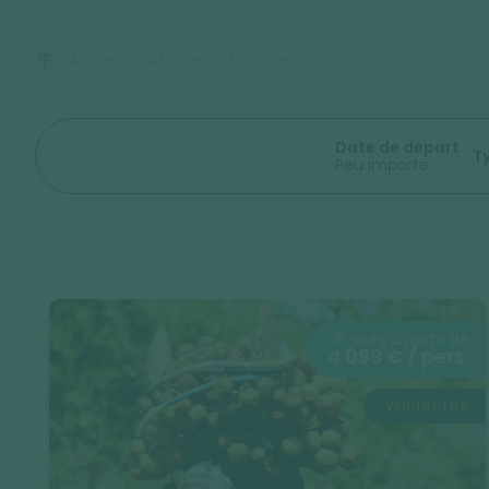
Accueil
Afrique
Ethiopie
Date de départ
T
Peu importe
15 jours à partir de
4 099 € / pers.
VOL INCLUS