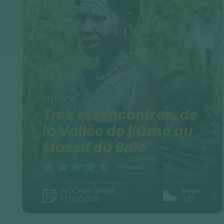
ETHIOPIE
Trek et rencontres, de
la Vallée de l’Omo au
Massif du Bale
(17 notes)
PROCHAIN DÉPART
NIVEAU
17/10/2026
3/5