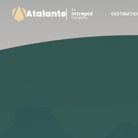
An
Atalante
Intrepid
DESTINATIO
Company