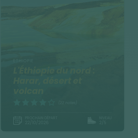
ETHIOPIE
L'Éthiopie du nord :
Harar, désert et
volcan
(22 notes)
PROCHAIN DÉPART
NIVEAU
22/10/2026
2/5