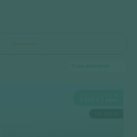
Réinitialiser
10 jours à partir de
3 299 € / pers.
VOL INCLUS