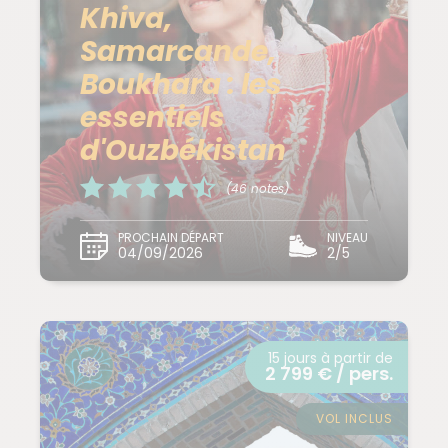
Khiva,
Samarcande,
Boukhara : les
essentiels
d'Ouzbékistan
(46 notes)
PROCHAIN DÉPART
NIVEAU
04/09/2026
2/5
15 jours à partir de
2 799 € / pers.
VOL INCLUS