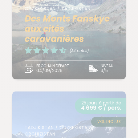
OUZBEKISTAN / TADJIKISTAN
Des Monts Fanskye
aux cités
caravanières
(34 notes)
PROCHAIN DÉPART
NIVEAU
04/09/2026
3/5
25 jours à partir de
4 699 € / pers.
VOL INCLUS
TADJIKISTAN / OUZBEKISTAN /
KIRGHIZISTAN