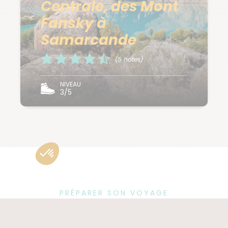
Centrale, des Mont
Fansky à
Samarcande
(5 notes)
NIVEAU
3/5
PRÉPARER SON VOYAGE
en Ouzbekistan