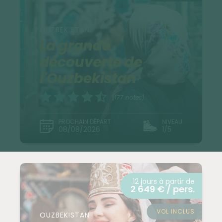
OUZBEKISTAN
La grande
découverte de
l'Ouzbekistan
(177 notes)
PROCHAIN DÉPART
NIVEAU
08/08/2026
1/5
12 jours à partir de
2 649 € / pers.
VOL INCLUS
OUZBEKISTAN