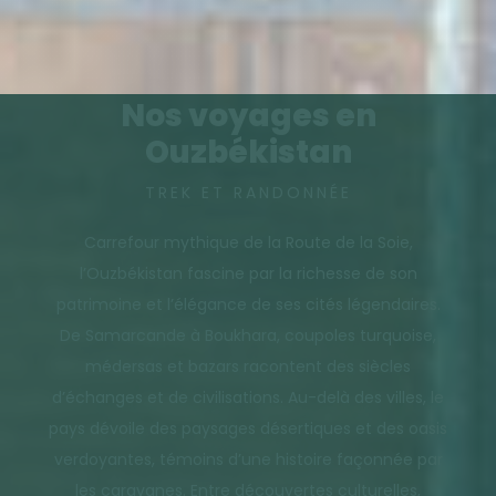
Nos voyages en
Ouzbékistan
TREK ET RANDONNÉE
Carrefour mythique de la Route de la Soie,
l’Ouzbékistan fascine par la richesse de son
patrimoine et l’élégance de ses cités légendaires.
De Samarcande à Boukhara, coupoles turquoise,
médersas et bazars racontent des siècles
d’échanges et de civilisations. Au-delà des villes, le
pays dévoile des paysages désertiques et des oasis
verdoyantes, témoins d’une histoire façonnée par
les caravanes. Entre découvertes culturelles,