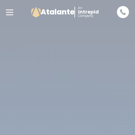
An
Atalante
Intrepid
Company