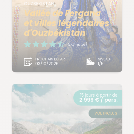
OUZBEKISTAN
Vallée de Fergana
et villes légendaires
d'Ouzbékistan
(172 notes)
PROCHAIN DÉPART
NIVEAU
03/10/2026
1/5
15 jours à partir de
2 999 € / pers.
VOL INCLUS