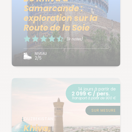
Samarcande :
exploration sur la
Route de la Soie
(9 notes)
NIVEAU
2/5
14 jours à partir de
2 099 € / pers.
Transport à partir de 900 €
SUR MESURE
OUZBEKISTAN
Khiva,