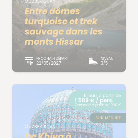
OUZBEKISTAN
Entre dômes
turquoise et trek
sauvage dans les
monts Hissar
PROCHAIN DÉPART
NIVEAU
22/05/2027
3/5
11 jours à partir de
1 589 € / pers.
Transport à partir de 900 €
SUR MESURE
OUZBEKISTAN
De Khiva à