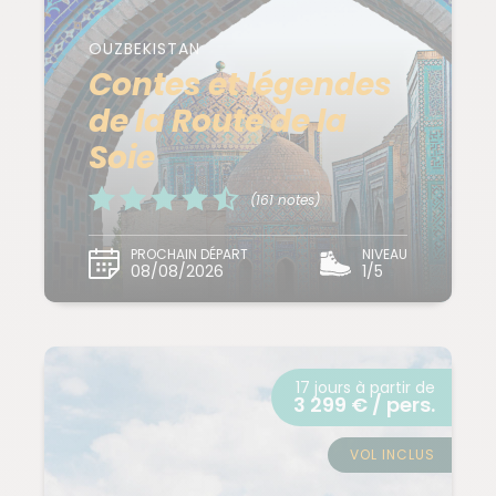
OUZBEKISTAN
Contes et légendes
de la Route de la
Soie
(161 notes)
PROCHAIN DÉPART
NIVEAU
08/08/2026
1/5
17 jours à partir de
3 299 € / pers.
VOL INCLUS