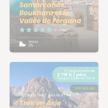
Samarcande,
Boukhara et la
Vallée de Fergana
(7 notes)
NIVEAU
1/5
17 jours à partir de
2 719 € / pers.
Transport à partir de 1 200 €
SUR MESURE
OUZBEKISTAN / TADJIKISTAN
Trek en Asie