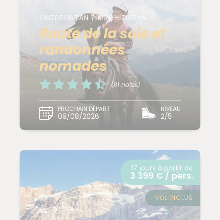
OUZBEKISTAN / KIRGHIZISTAN
Route de la soie et
randonnées
nomades
(81 notes)
PROCHAIN DÉPART
NIVEAU
09/08/2026
2/5
17 jours à partir de
3 399 € / pers.
VOL INCLUS