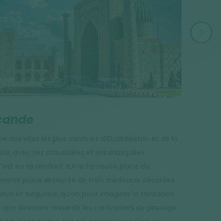
VILLE
cande
Boukh
ne des villes les plus connues d’Ouzbékistan et de la
Autre étape
Soie, avec ses mausolées et ses mosquées
belles ville
C’est en se rendant sur la fameuse place du
fut un impo
mense place entourée de trois medersas décorées
depuis l’é
eue et turquoise, qu’on peut imaginer la sensation
mosquées, b
que devaient ressentir les caravaniers de passage.
pour la plu