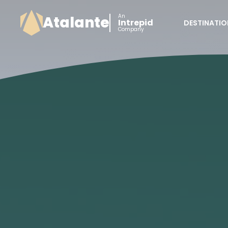
An
Atalante
Intrepid
DESTINATIO
Company