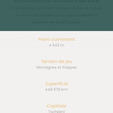
environnement aride, sans oublier la
mer d'Aral
.
L'Ouzbékistan, avec son mélange unique de culture
et de nature, promet un voyage inoubliable à
travers le temps et l'espace.
Point culminant
4 643 m
Terrain de jeu
Montagnes et Steppes
Superficie
448 978 km²
Capitale
Tachkent