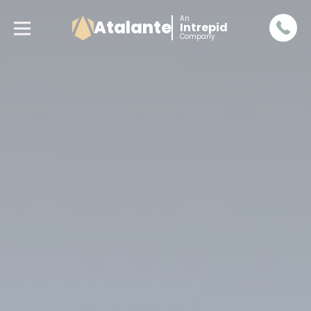
An
Atalante
Intrepid
Company