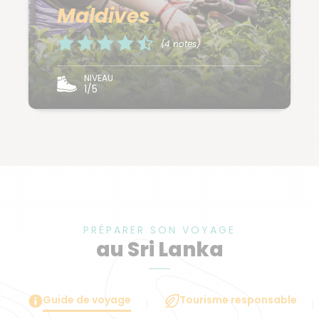
Maldives
(4 notes)
NIVEAU
1/5
PRÉPARER SON VOYAGE
au Sri Lanka
Guide de voyage
Tourisme responsable