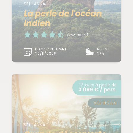
SRI LANKA
La perle de l'océan
Indien
(288 notes)
PROCHAIN DÉPART
NIVEAU
22/11/2026
2/5
17 jours à partir de
3 099 € / pers.
VOL INCLUS
SRI LANKA