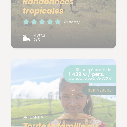
Randonnées
tropicales
(8 notes)
NIVEAU
2/5
13 jours à partir de
1 439 € / pers.
Transport à partir de 800 €
SUR MESURE
SRI LANKA
Toute la famille au