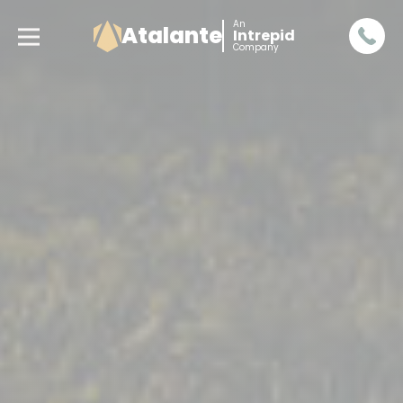
An
Atalante
Intrepid
Company