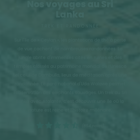
Nos voyages au Sri
Lanka
TREK ET RANDONNÉE
Sur l'île de « Ceylan », les plantations de thé à perte
de vue cachent de nombreuses randonnées. La
jungle abrite d'immenses cités en ruines et des
temples classés au patrimoine mondial de l’Unesco
tel celui de Dambulla, lieux de méditation après une
randonnée. Le parc national d'Uda Walawe permet
l'observation des éléphants sauvages. Un trek au Sri
Lanka avec Atalante, c’est découvrir une île où la
nature est reine et l’histoire millénaire.
(854 notes)