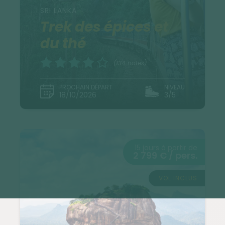
SRI LANKA
Trek des épices et
du thé
(134 notes)
PROCHAIN DÉPART
NIVEAU
18/10/2026
3/5
15 jours à partir de
2 799 € / pers.
VOL INCLUS