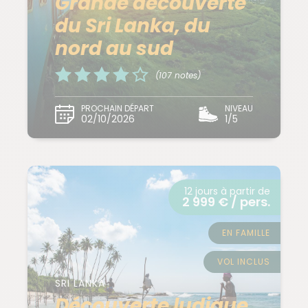
Grande découverte
du Sri Lanka, du
nord au sud
(107 notes)
PROCHAIN DÉPART
NIVEAU
02/10/2026
1/5
12 jours à partir de
2 999 € / pers.
EN FAMILLE
VOL INCLUS
SRI LANKA
Découverte ludique