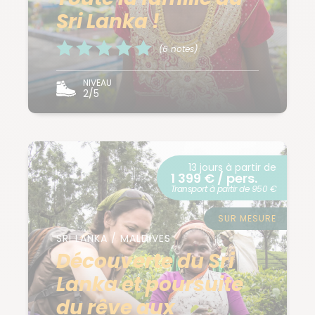
Sri Lanka !
(6 notes)
NIVEAU
2/5
13 jours à partir de
1 399 € / pers.
Transport à partir de 950 €
SUR MESURE
SRI LANKA / MALDIVES
Découverte du Sri
Lanka et poursuite
du rêve aux