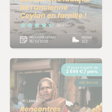
de l'ancienne
Ceylan en famille !
(61 notes)
PROCHAIN DÉPART
NIVEAU
18/10/2026
2/3
13 jours à partir de
2 699 € / pers.
VOL INCLUS
SRI LANKA
Rencontres