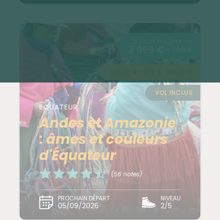
15 jours à partir de
3 999 €
4 099 €
JUSQU'À -200 € OFFERTS
VOL INCLUS
EQUATEUR
Andes et Amazonie
: âmes et couleurs
d'Équateur
(56 notes)
PROCHAIN DÉPART
NIVEAU
05/09/2026
2/5