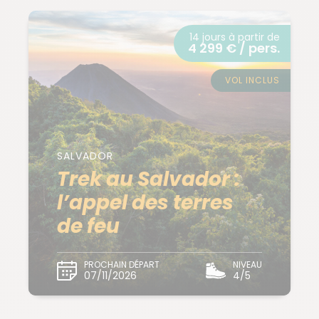
14 jours à partir de
4 299 € / pers.
VOL INCLUS
SALVADOR
Trek au Salvador :
l’appel des terres
de feu
PROCHAIN DÉPART
NIVEAU
07/11/2026
4/5