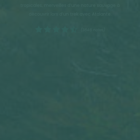
tropicales, merveilles d’une nature sauvage à
découvrir lors d’un trek avec Atalante.
(3846 notes)