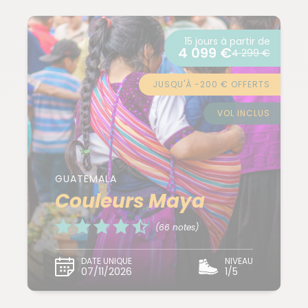
15 jours à partir de
4 099 €
4 299 €
JUSQU'À -200 € OFFERTS
VOL INCLUS
GUATEMALA
Couleurs Maya
(66 notes)
DATE UNIQUE
NIVEAU
07/11/2026
1/5