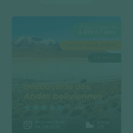
17 jours à partir de
4 499 € / pers.
JUSQU'À -200 € OFFERTS
VOL INCLUS
BOLIVIE
Découverte des
Andes boliviennes
(73 notes)
PROCHAIN DÉPART
NIVEAU
04/09/2026
2/5