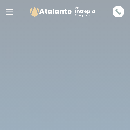
An
Atalante
Intrepid
Company