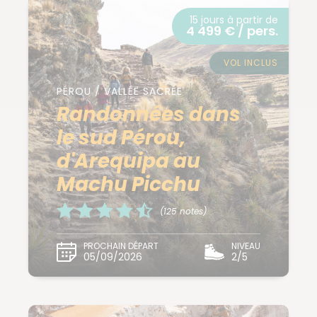
15 jours à partir de
4 499 € / pers.
VOL INCLUS
PÉROU / VALLÉE SACRÉE
Randonnées dans
le sud Pérou,
d'Arequipa au
Machu Picchu
(125 notes)
PROCHAIN DÉPART
NIVEAU
05/09/2026
2/5