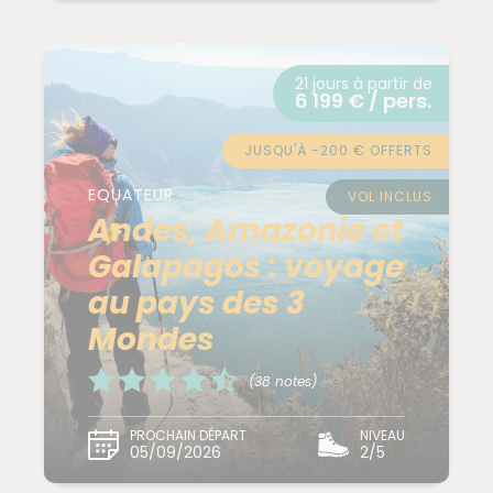
21 jours à partir de
6 199 € / pers.
JUSQU'À -200 € OFFERTS
EQUATEUR
VOL INCLUS
Andes, Amazonie et
Galapagos : voyage
au pays des 3
Mondes
(38 notes)
PROCHAIN DÉPART
NIVEAU
05/09/2026
2/5