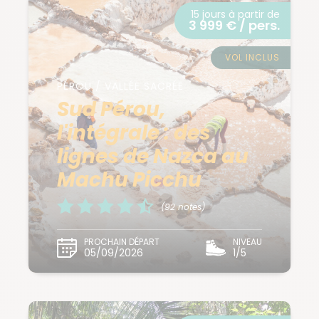
15 jours à partir de
3 999 € / pers.
VOL INCLUS
PÉROU / VALLÉE SACRÉE
Sud Pérou,
l'intégrale : des
lignes de Nazca au
Machu Picchu
(92 notes)
PROCHAIN DÉPART
NIVEAU
05/09/2026
1/5