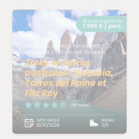
18 jours à partir de
7 999 € / pers.
ARGENTINE / CHILI / PATAGONIE
ARGENTINE / PATAGONIE CHILIENNE
Treks en terres
australes : Ushuaia,
Torres del Paine et
Fitz Roy
(58 notes)
DATE UNIQUE
NIVEAU
10/10/2026
3/5