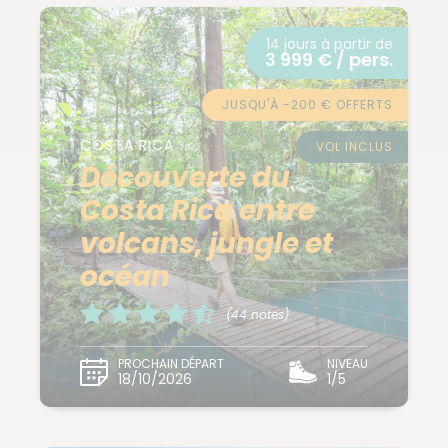
14 jours à partir de
3 999 € / pers.
JUSQU'À -200 € OFFERTS
COSTA RICA
VOL INCLUS
Découverte du
Costa Rica entre
volcans, jungle et
océan
(44 notes)
PROCHAIN DÉPART
NIVEAU
18/10/2026
1/5