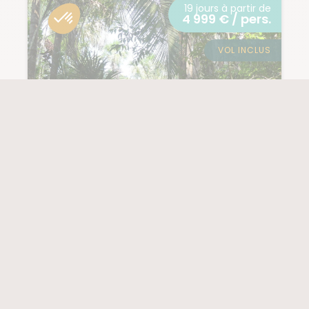
19 jours à partir de
4 999 € / pers.
VOL INCLUS
PÉROU / VALLÉE SACRÉE
Voyage découverte
des Andes à
l'Amazonie
(25 notes)
PROCHAIN DÉPART
NIVEAU
05/09/2026
1/5