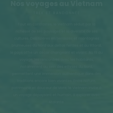
Nos voyages au Vietnam
TREK ET RANDONNÉE
Tout en contrastes, le Vietnam séduit par la
richesse de ses paysages et la diversité de ses
cultures. Des rizières en terrasses et montagnes
brumeuses du Nord aux deltas fertiles et au littoral,
le pays offre un décor changeant et vivant. Au fil du
voyage, les rencontres avec les habitants,
notamment au sein des ethnies du Nord,
permettent une immersion authentique dans des
traditions encore bien vivantes. Entre nature,
patrimoine et douceur de vivre, le Vietnam invite à
un voyage dépaysant et humain, à explorer avec
Atalante.