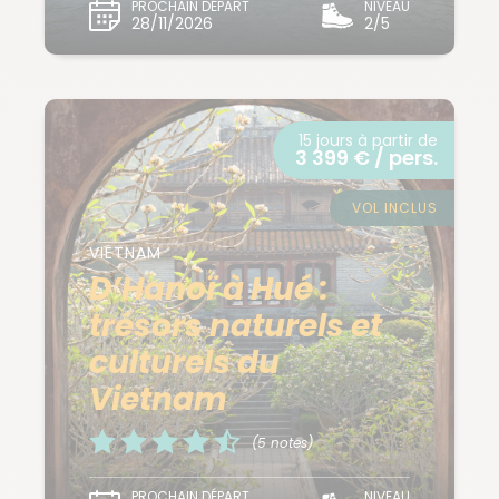
PROCHAIN DÉPART
NIVEAU
28/11/2026
2/5
15 jours à partir de
3 399 € / pers.
VOL INCLUS
VIETNAM
D’Hanoï à Hué :
trésors naturels et
culturels du
Vietnam
(5 notes)
PROCHAIN DÉPART
NIVEAU