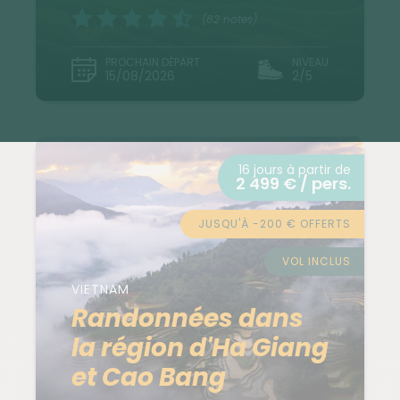
(82 notes)
PROCHAIN DÉPART
NIVEAU
15/08/2026
2/5
16 jours à partir de
2 499 € / pers.
JUSQU'À -200 € OFFERTS
VOL INCLUS
VIETNAM
Randonnées dans
la région d'Ha Giang
et Cao Bang