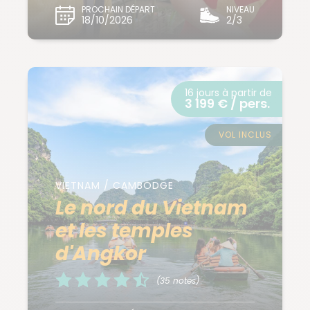
PROCHAIN DÉPART
NIVEAU
18/10/2026
2/3
16 jours à partir de
3 199 € / pers.
VOL INCLUS
VIETNAM / CAMBODGE
Le nord du Vietnam
et les temples
d'Angkor
(35 notes)