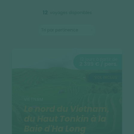
12
voyages disponibles
12 jours à partir de
2 399 € / pers.
VOL INCLUS
VIETNAM
Le nord du Vietnam,
du Haut Tonkin à la
Baie d'Ha Long