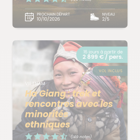
PROCHAIN DÉPART
NIVEAU
10/10/2026
2/5
16 jours à partir de
2 899 € / pers.
VOL INCLUS
VIETNAM
Ha Giang : trek et
rencontres avec les
minorités
ethniques
(149 notes)