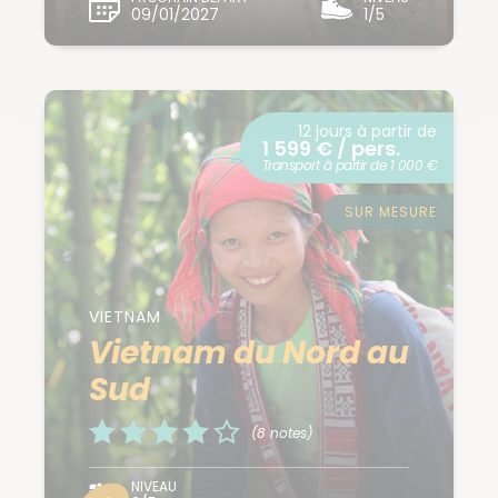
09/01/2027
1/5
12 jours à partir de
1 599 € / pers.
Transport à partir de 1 000 €
SUR MESURE
VIETNAM
Vietnam du Nord au
Sud
(8 notes)
NIVEAU