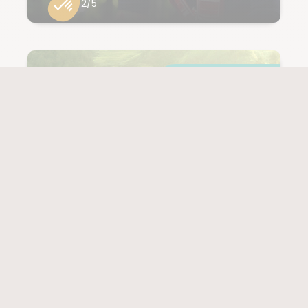
2/5
13 jours à partir de
1 619 € / pers.
Transport à partir de 800 €
SUR MESURE
VIETNAM
Trek et rencontres
au cœur des
minorités du Haut
Tonkin
(7 notes)
NIVEAU
3/5