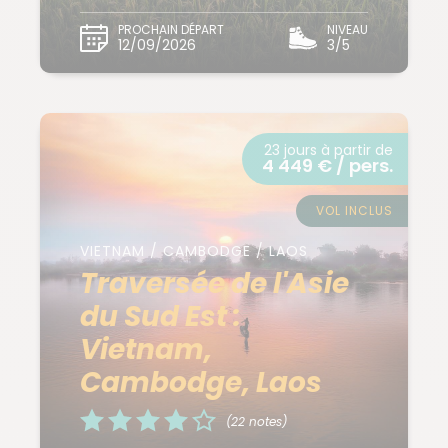
PROCHAIN DÉPART
NIVEAU
12/09/2026
3/5
23 jours à partir de
4 449 € / pers.
VOL INCLUS
VIETNAM / CAMBODGE / LAOS
Traversée de l'Asie
du Sud Est :
Vietnam,
Cambodge, Laos
(22 notes)