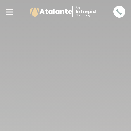
An
Atalante
Intrepid
Company