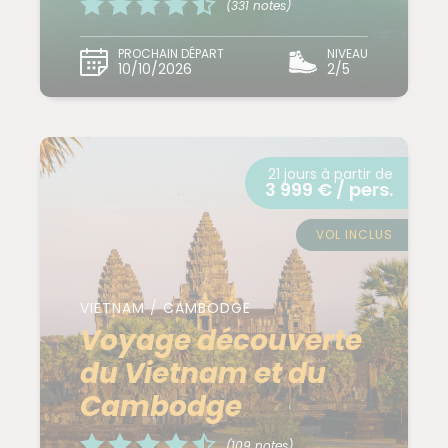
(331 notes)
PROCHAIN DÉPART
NIVEAU
10/10/2026
2/5
21 jours à partir de
3 999 € / pers.
VOL INCLUS
VIETNAM / CAMBODGE
Voyage découverte
du Vietnam et du
Cambodge
(109 notes)