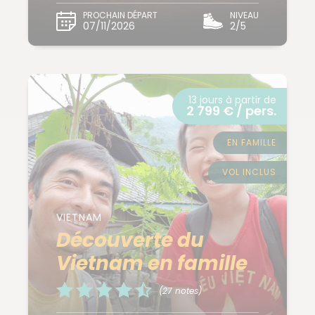
PROCHAIN DÉPART
NIVEAU
07/11/2026
2/5
13 jours à partir de
2 799 € / pers.
EN FAMILLE
VOL INCLUS
VIETNAM
Découverte du
Vietnam en famille
(27 notes)