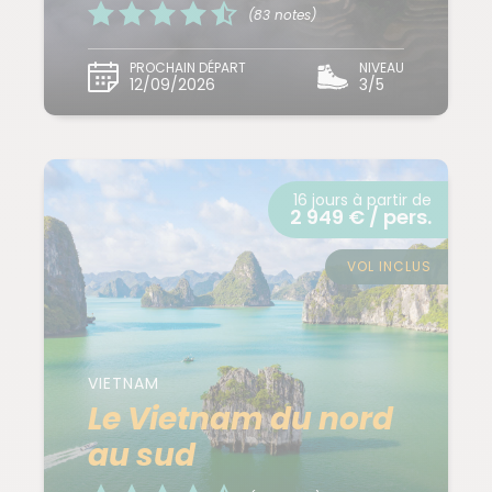
(83 notes)
PROCHAIN DÉPART
NIVEAU
12/09/2026
3/5
16 jours à partir de
2 949 € / pers.
VOL INCLUS
VIETNAM
Le Vietnam du nord
au sud