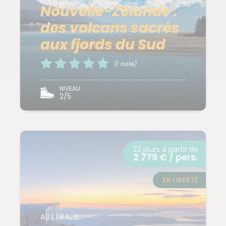
Nouvelle-Zélande :
des volcans sacrés
aux fjords du Sud
(1 note)
NIVEAU
2/5
22 jours à partir de
2 779 € / pers.
EN LIBERTÉ
AUSTRALIE