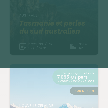
AUSTRALIE
Tasmanie et perles
du sud australien
PROCHAIN DÉPART
NIVEAU
07/11/2026
1/5
20 jours à partir de
7 095 € / pers.
Transport à partir de 1 700 €
SUR MESURE
NOUVELLE ZÉLANDE