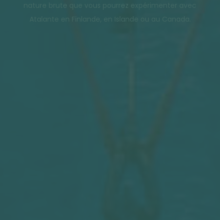
nature brute que vous pourrez expérimenter avec
Atalante en Finlande, en Islande ou au Canada.