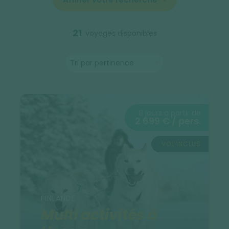
21
voyages disponibles
8 jours à partir de
2 699 € / pers.
VOL INCLUS
FINLANDE
Multi activités à