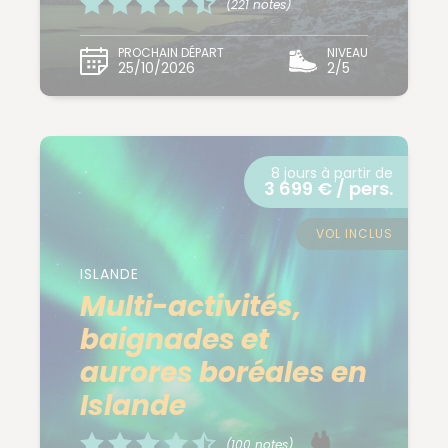
(221 notes)
PROCHAIN DÉPART
NIVEAU
25/10/2026
2/5
8 jours à partir de
3 699 € / pers.
VOL INCLUS
ISLANDE
Multi-activités,
baignades et
aurores boréales en
Islande
(100 notes)