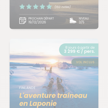
(150 notes)
PROCHAIN DÉPART
NIVEAU
19/12/2026
3/5
8 jours à partir de
3 299 € / pers.
VOL INCLUS
FINLANDE
L'aventure traîneau
en Laponie