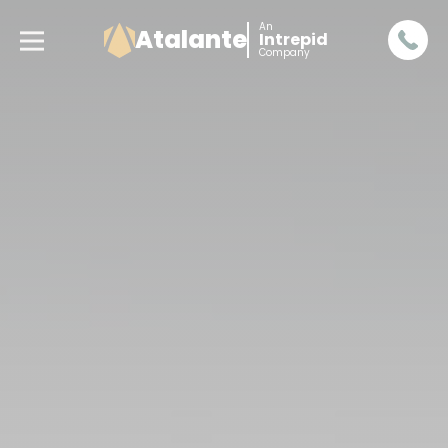
An
Atalante
Intrepid
Company