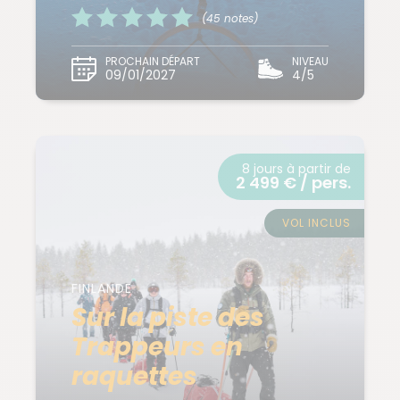
(45 notes)
PROCHAIN DÉPART
NIVEAU
09/01/2027
4/5
8 jours à partir de
2 499 € / pers.
VOL INCLUS
FINLANDE
Sur la piste des
Trappeurs en
raquettes