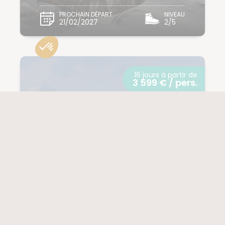
PROCHAIN DÉPART
NIVEAU
21/02/2027
2/5
16 jours à partir de
3 599 € / pers.
VOL INCLUS
MONGOLIE
Transhumance
avec les nomades
et lac Khovsgol en
glace
(25 notes)