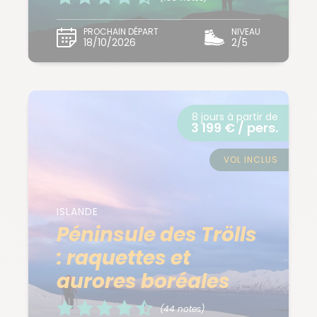
PROCHAIN DÉPART
NIVEAU
18/10/2026
2/5
8 jours à partir de
3 199 € / pers.
VOL INCLUS
ISLANDE
Péninsule des Trölls
: raquettes et
aurores boréales
(44 notes)