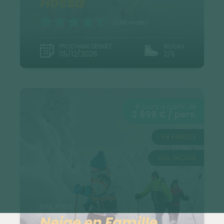
Hossa
(296 notes)
PROCHAIN DÉPART
NIVEAU
05/12/2026
2/5
8 jours à partir de
2 899 € / pers.
EN FAMILLE
VOL INCLUS
FINLANDE
Neige en Famille