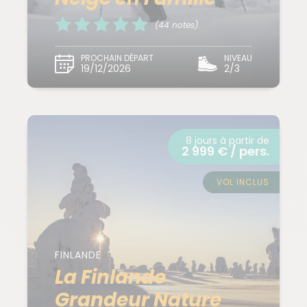
(44 notes)
PROCHAIN DÉPART
NIVEAU
19/12/2026
2/3
8 jours à partir de
2 999 € / pers.
VOL INCLUS
FINLANDE
La Finlande
Grandeur Nature