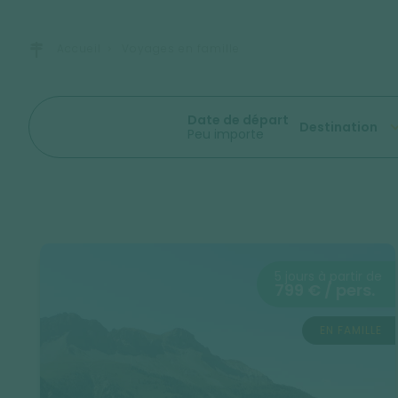
Accueil
Voyages en famille
Date de départ
Destination
Peu importe
5 jours à partir de
799 € / pers.
EN FAMILLE