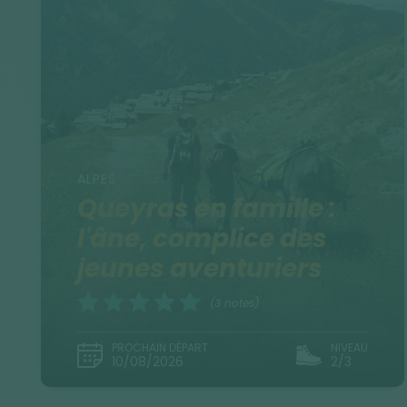
ALPES
Queyras en famille :
l'âne, complice des
jeunes aventuriers
(3 notes)
PROCHAIN DÉPART
NIVEAU
10/08/2026
2/3