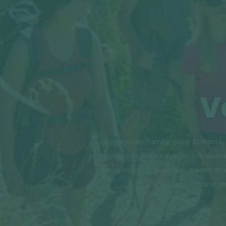
V
Voyager en famille avec Atalante, 
pédagogiques pour s’éveiller à la div
entre copains. Avec des guides att
prochaine av