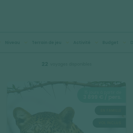
Niveau
Terrain de jeu
Activité
Budget
D
22
voyages disponibles
15 jours à partir de
3 899 € / pers.
EN FAMILLE
VOL INCLUS