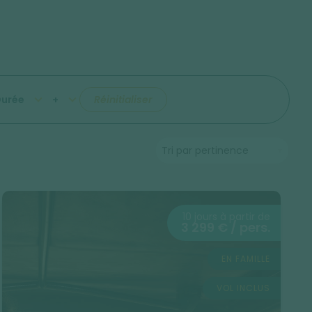
urée
+
Réinitialiser
10 jours à partir de
3 299 € / pers.
EN FAMILLE
VOL INCLUS