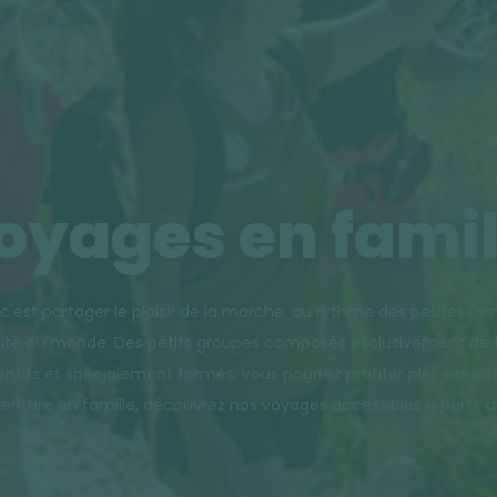
oyages en famil
c'est partager le plaisir de la marche, au rythme des petites jam
ersité du monde. Des petits groupes composés exclusivement de 
entifs et spécialement formés, vous pourrez profiter pleinement 
enture en famille, découvrez nos voyages accessibles à partir de