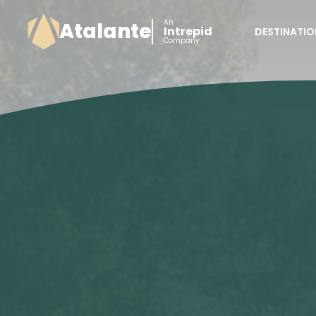
An
Atalante
Intrepid
DESTINATIO
Company