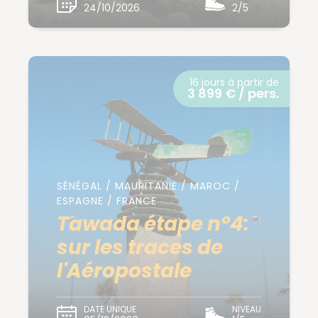
24/10/2026
2/5
16 jours à partir de
3 899 € / pers.
SÉNÉGAL / MAURITANIE / MAROC /
ESPAGNE / FRANCE
Tawada étape n°4:
sur les traces de
l'Aéropostale
DATE UNIQUE
NIVEAU