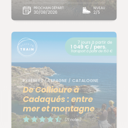
PROCHAIN DÉPART
NIVEAU
30/08/2026
2/5
7 jours à partir de
1 049 € / pers.
Transport à partir de 150 €
PYRÉNÉES / ESPAGNE / CATALOGNE
De Collioure à
Cadaqués : entre
mer et montagne
(71 notes)