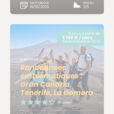
DATE UNIQUE
NIVEAU
18/10/2026
3/5
15 jours à partir de
3 199 € / pers.
Transport à partir de 200 €
CANARIES
Randonnées
emblématiques :
Gran Canaria,
Tenerife, La Gomera
(8 notes)