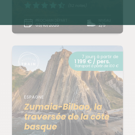
(52 notes)
PROCHAIN DÉPART
NIVEAU
03/10/2026
2/5
7 jours à partir de
1 199 € / pers.
Transport à partir de 100 €
ESPAGNE
Zumaia-Bilbao, la
traversée de la côte
basque