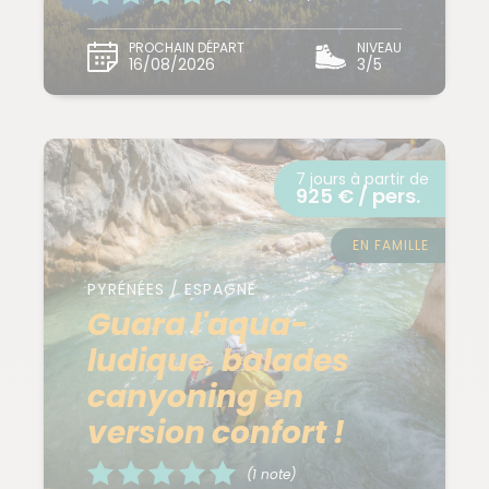
PROCHAIN DÉPART
NIVEAU
16/08/2026
3/5
7 jours à partir de
925 € / pers.
EN FAMILLE
PYRÉNÉES / ESPAGNE
Guara l'aqua-
ludique, balades
canyoning en
version confort !
(1 note)