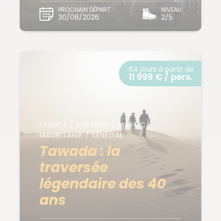
PROCHAIN DÉPART
NIVEAU
30/08/2026
2/5
64 jours à partir de
11 999 € / pers.
FRANCE / ESPAGNE / MAROC /
MAURITANIE / SÉNÉGAL
Tawada : la
traversée
légendaire des 40
ans