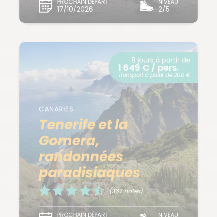
PROCHAIN DÉPART
NIVEAU
17/10/2026
2/5
8 jours à partir de
1 649 € / pers.
Transport à partir de 200 €
CANARIES
Tenerife et la
Gomera,
randonnées
paradisiaques
(367 notes)
PROCHAIN DÉPART
NIVEAU