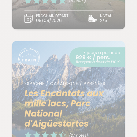
(5 notes)
PROCHAIN DÉPART
NIVEAU
09/08/2026
2/5
7 jours à partir de
929 € / pers.
Transport à partir de 100 €
ESPAGNE / CATALOGNE / PYRÉNÉES
Les Encantats aux
mille lacs, Parc
National
d'Aigüestortes
(27 notes)