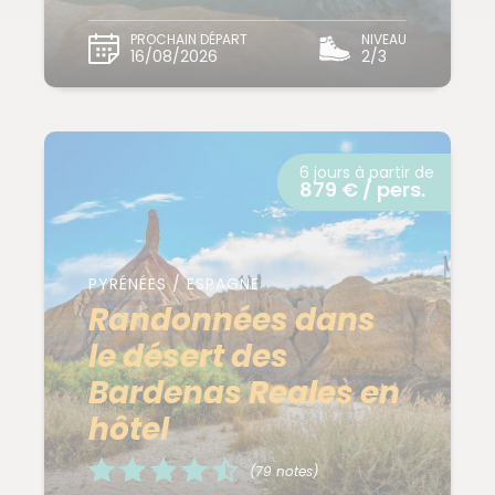
PROCHAIN DÉPART
NIVEAU
16/08/2026
2/3
6 jours à partir de
879 € / pers.
PYRÉNÉES / ESPAGNE
Randonnées dans
le désert des
Bardenas Reales en
hôtel
(79 notes)