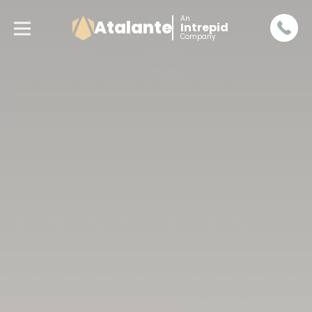
An
Atalante
Intrepid
Company