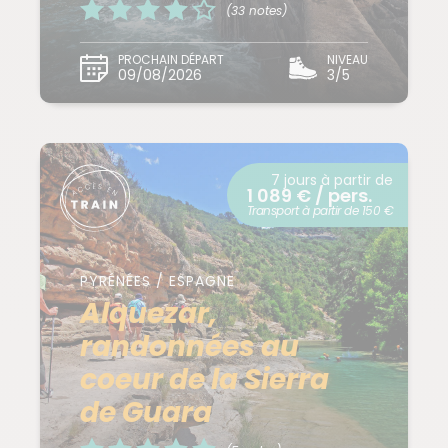
(33 notes)
PROCHAIN DÉPART
NIVEAU
09/08/2026
3/5
7 jours à partir de
1 089 € / pers.
Transport à partir de 150 €
PYRÉNÉES / ESPAGNE
Alquezar,
randonnées au
coeur de la Sierra
de Guara