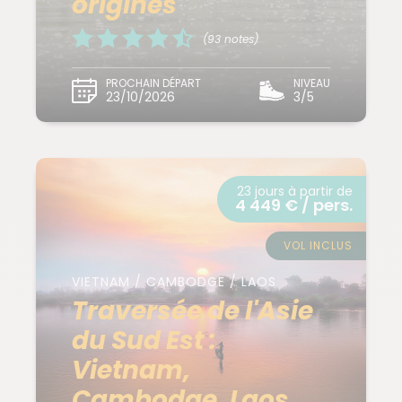
origines
(93 notes)
PROCHAIN DÉPART
NIVEAU
23/10/2026
3/5
23 jours à partir de
4 449 € / pers.
VOL INCLUS
VIETNAM / CAMBODGE / LAOS
Traversée de l'Asie
du Sud Est :
Vietnam,
Cambodge, Laos