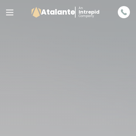
An
Atalante
Intrepid
Company