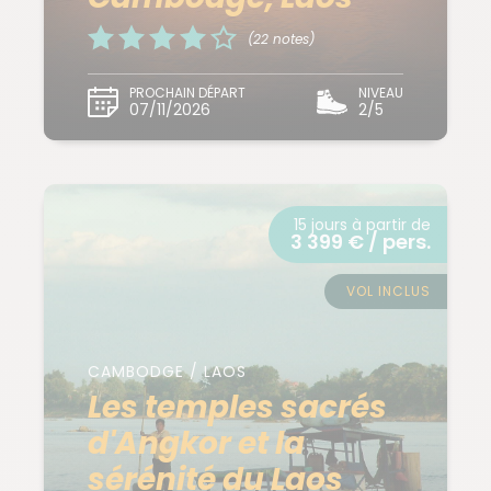
(22 notes)
PROCHAIN DÉPART
NIVEAU
07/11/2026
2/5
15 jours à partir de
3 399 € / pers.
VOL INCLUS
CAMBODGE / LAOS
Les temples sacrés
d'Angkor et la
sérénité du Laos