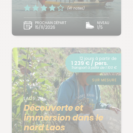
(41 notes)
PROCHAIN DÉPART
NIVEAU
15/11/2026
1/5
12 jours à partir de
1 239 € / pers.
Transport à partir de 1 100 €
SUR MESURE
LAOS
Découverte et
immersion dans le
nord Laos