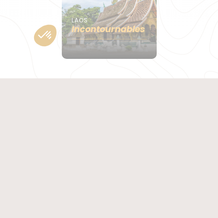
LAOS
Incontournables
Situé en
Asie
du sud-est, le Laos est un pays tout en
longueur, lové entre la Thaïlande et le Vietnam et
bordé au nord par la Chine et la Birmanie et au sud,
par le Cambodge. Moins connu et visité que ses
voisins thaïlandais et vietnamiens, le Laos a su
conserver toute son authenticité. Votre voyage en