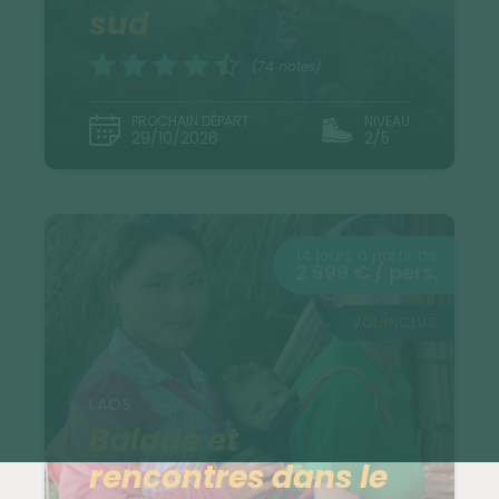
sud
(74 notes)
PROCHAIN DÉPART
NIVEAU
29/10/2026
2/5
14 jours à partir de
2 999 € / pers.
VOL INCLUS
LAOS
Balade et
rencontres dans le