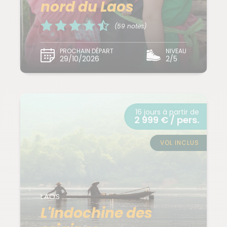
nord du Laos
(59 notes)
PROCHAIN DÉPART
NIVEAU
29/10/2026
2/5
16 jours à partir de
2 999 € / pers.
VOL INCLUS
LAOS
L'Indochine des