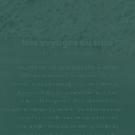
Nos voyages au Laos
TREK ET RANDONNÉE
Petit pays enclavé loin de toute côte, le Laos est
riche de son isolement. Sa discrétion dans le
concert des nations asiatiques est une chance pour
le visiteur avide d'un voyage authentique avec
Atalante. Le trek permet d’aller rencontrer les
ethnies des montagnes et la nature intacte du Laos
permet de très belles randonnées, notamment
dans la région de Muang. Le Mékong, coulant en
cataractes au Nord, ou s'étalant en vaste delta