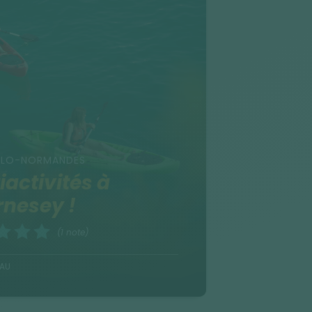
NGLO-NORMANDES
iactivités à
nesey !
(1 note)
EAU