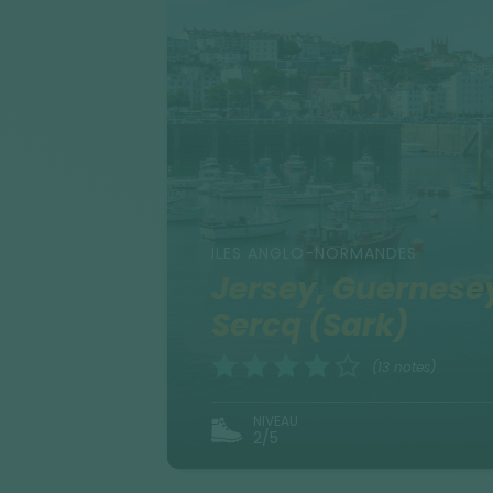
ILES ANGLO-NORMANDES
Jersey, Guernesey
Sercq (Sark)
(13 notes)
NIVEAU
2/5