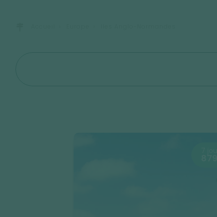
Accueil
Europe
Iles Anglo-Normandes
7 jou
879