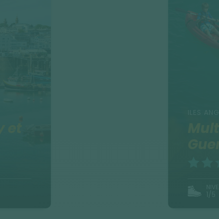
ILES A
 et
Mult
Guer
NIV
1/5