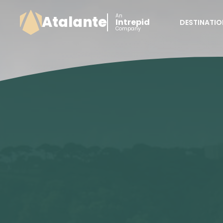
An
Atalante
Intrepid
DESTINATIO
Company