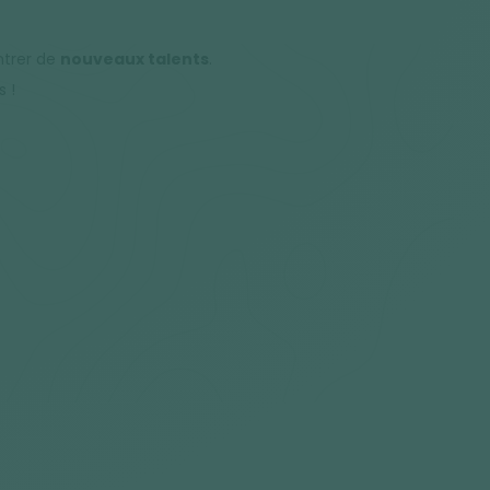
ntrer de
nouveaux talents
.
 !