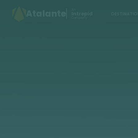
An
Atalante
Intrepid
DESTINATIO
Company