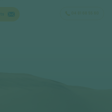
04 81 68 55 60
ts