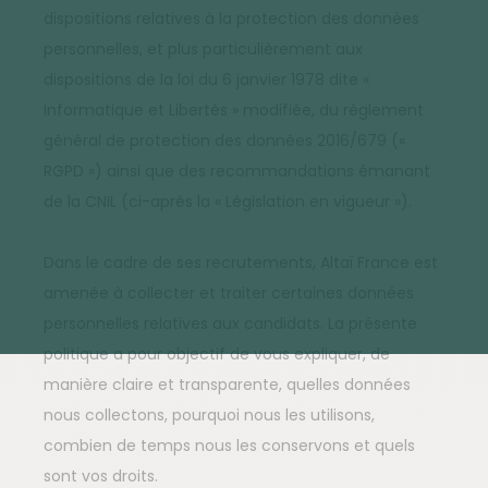
dispositions relatives à la protection des données
personnelles, et plus particulièrement aux
dispositions de la loi du 6 janvier 1978 dite «
Informatique et Libertés » modifiée, du règlement
général de protection des données 2016/679 («
RGPD ») ainsi que des recommandations émanant
de la CNIL (ci-après la « Législation en vigueur »).
Dans le cadre de ses recrutements, Altaï France est
amenée à collecter et traiter certaines données
personnelles relatives aux candidats. La présente
politique a pour objectif de vous expliquer, de
manière claire et transparente, quelles données
nous collectons, pourquoi nous les utilisons,
combien de temps nous les conservons et quels
sont vos droits.