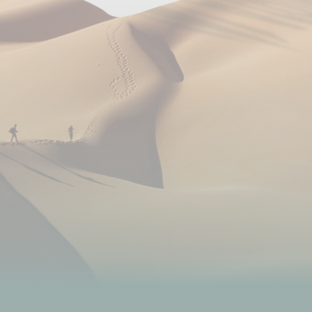
de 11 à 14 participants : 2 véhicules + 1 véhicule
d'assistance
N.B. : Partir en safari véhicule peut être fatigant du
fait des longues heures de route sur des pistes non
goudronnées.
*Conformément à notre devoir d’information et de
transparence vis-à-vis de nos voyageurs, nous vous
informons que toutes les compagnies aériennes
certifiées en Tanzanie figurent actuellement sur la
liste des transporteurs aériens interdits
d’exploitation dans l’Union Européenne, établie par la
Commission Européenne.
Cette interdiction ne remet pas en cause leur droit
d’opérer localement en Tanzanie, ni leur
autorisation à effectuer des vols internes