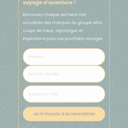
voyage d’aventure !
l'aéroport, à Moshi ou à Arusha. Vous pouvez
également changer des espèces dans toutes les
Retrouvez chaque semaine nos
grandes banques.
actualités des marques du groupe Altaï,
coups de cœur, reportages et
Vous pouvez toujours donner un pourboire à vos
inspirations pour vos prochains voyages.
guides et à votre personnel d'assistance en dollars
américains, conformément à nos
recommandations. Pour toutes les autres
transactions en espèces, vous devez utiliser la
monnaie locale.
Les paiements par carte de crédit sont acceptés
par les hôtels et certains grands magasins et
restaurants. Les transactions par carte seront
Je m'inscris à la newsletter
également facturées en shillings, ce qui peut
entraîner des frais supplémentaires de votre