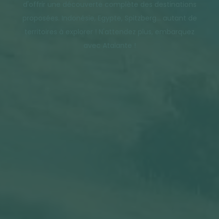
d'offrir une découverte complète des destinations
proposées. Indonésie, Egypte, Spitzberg... autant de
territoires à explorer ! N'attendez plus, embarquez
avec Atalante !