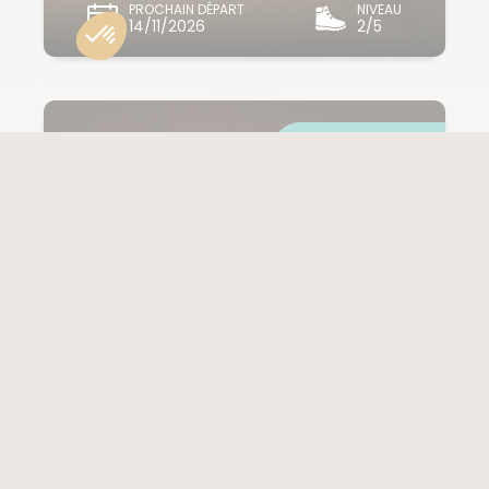
PROCHAIN DÉPART
NIVEAU
14/11/2026
2/5
11 jours à partir de
5 199 € / pers.
VOL INCLUS
EGYPTE
L’Égypte au cœur
de l'Éclipse