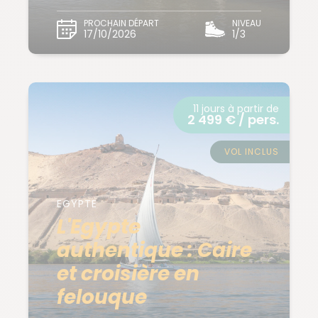
PROCHAIN DÉPART
NIVEAU
17/10/2026
1/3
11 jours à partir de
2 499 € / pers.
VOL INCLUS
EGYPTE
L'Egypte
authentique : Caire
et croisière en
felouque