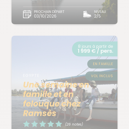
PROCHAIN DÉPART
NIVEAU
03/10/2026
2/5
8 jours à partir de
1 999 € / pers.
EN FAMILLE
EGYPTE
VOL INCLUS
Une semaine en
famille et en
felouque chez
Ramsès
(26 notes)