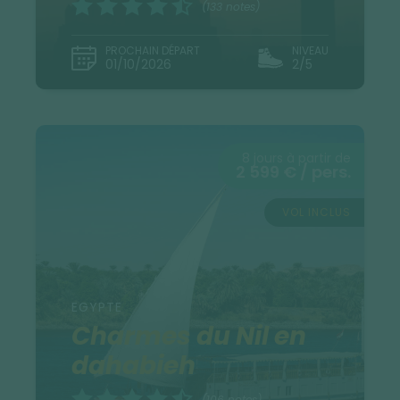
(133 notes)
PROCHAIN DÉPART
NIVEAU
01/10/2026
2/5
8 jours à partir de
2 599 € / pers.
VOL INCLUS
EGYPTE
Charmes du Nil en
dahabieh
(106 notes)