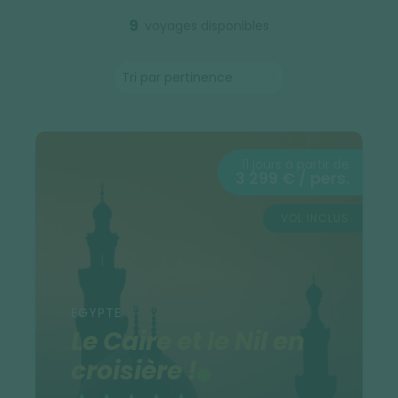
9
voyages disponibles
11 jours à partir de
3 299 € / pers.
VOL INCLUS
EGYPTE
Le Caire et le Nil en
croisière !