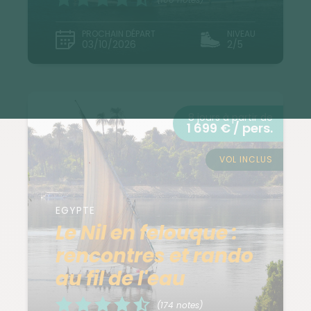
PROCHAIN DÉPART
NIVEAU
03/10/2026
2/5
8 jours à partir de
1 699 € / pers.
VOL INCLUS
EGYPTE
Le Nil en felouque :
rencontres et rando
au fil de l'eau
(174 notes)