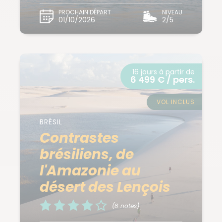
PROCHAIN DÉPART
NIVEAU
01/10/2026
2/5
16 jours à partir de
6 499 € / pers.
VOL INCLUS
BRÉSIL
Contrastes
brésiliens, de
l'Amazonie au
désert des Lençois
(8 notes)