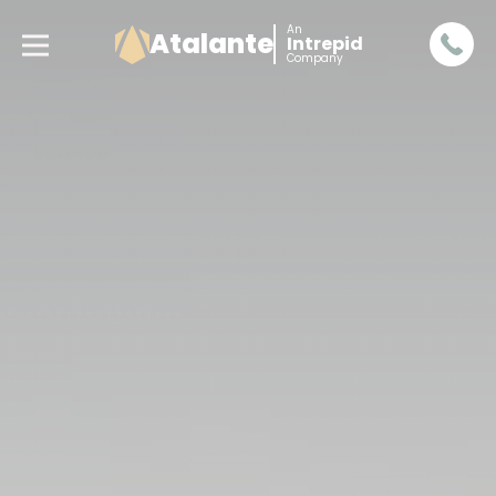
An
Atalante
Intrepid
Company