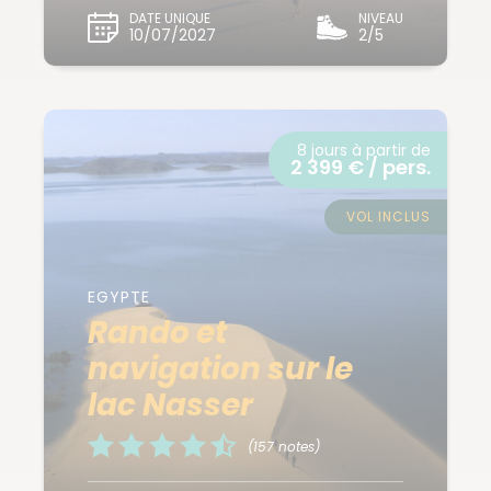
DATE UNIQUE
NIVEAU
10/07/2027
2/5
8 jours à partir de
2 399 € / pers.
VOL INCLUS
EGYPTE
Rando et
navigation sur le
lac Nasser
(157 notes)