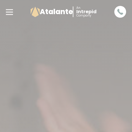
An
Atalante
Intrepid
Company