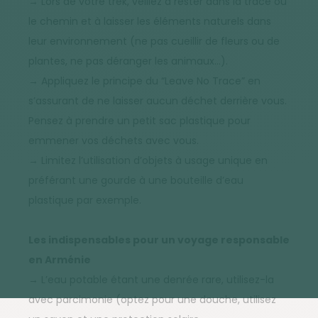
→ Lors de votre trek, veillez à rester dans la trace ou
le chemin et à laisser les éléments naturels dans
leur environnement (ne pas cueillir de fleurs ou de
plantes, ne pas déranger les animaux…).
→ Appliquez le principe du “Leave No Trace” en
s’assurant de ne laisser aucun déchet derrière vous.
Pensez à prendre un petit sac plastique pour
emmener vos déchets avec vous.
→ Limitez l’utilisation d’objets à usage unique en
préférant une gourde à une bouteille d’eau
plastique par exemple.
Les indispensables pour un voyage responsable
en Arménie
→ L’eau potable étant une denrée rare, utilisez-la
avec parcimonie (optez pour une douche, utilisez