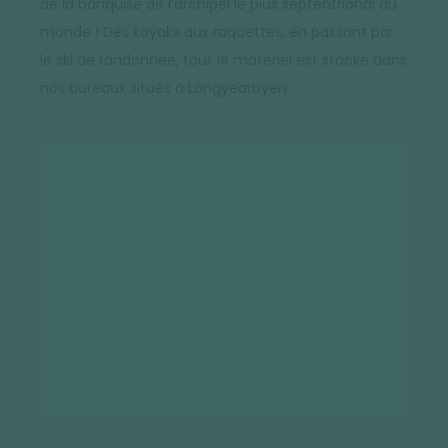
de la banquise de l’archipel le plus septentrional du
monde ! Des kayaks aux raquettes, en passant par
le ski de randonnée, tout le matériel est stocké dans
nos bureaux situés à Longyearbyen.