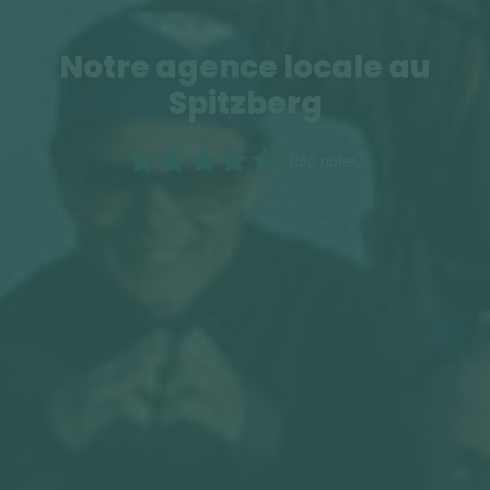
Notre agence locale au
Spitzberg
(160 notes)