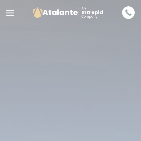
An
Atalante
Intrepid
Company