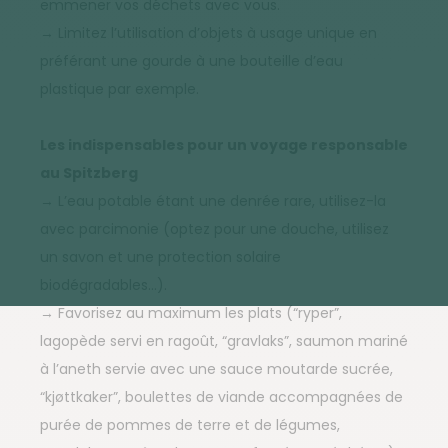
emmener vos déchets avec vous.
→ Limitez l’utilisation d’objets à usage unique en
préférant une gourde à une bouteille d’eau
plastique par exemple.
Les indispensables pour un voyage responsable
au Spitzberg
→ L’eau potable étant une denrée rare, utilisez-la
avec parcimonie (optez pour une douche, utilisez
un savon et une protection solaire
biodégradables…).
→ Favorisez au maximum les plats (“ryper”,
lagopède servi en ragoût, “gravlaks”, saumon mariné
à l’aneth servie avec une sauce moutarde sucrée,
“kjøttkaker”, boulettes de viande accompagnées de
purée de pommes de terre et de légumes,