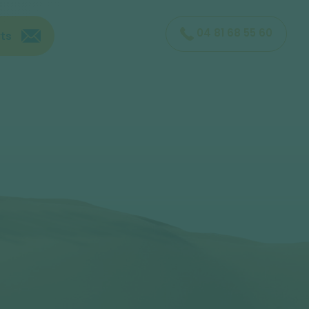
04 81 68 55 60
ts