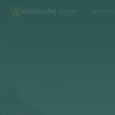
An
Atalante
Intrepid
DESTINATIO
Company