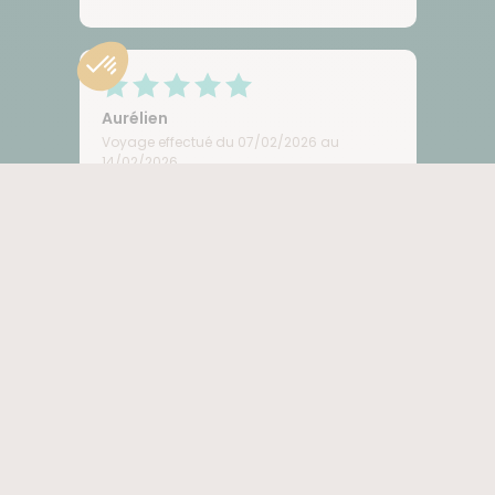
Aurélien
Voyage effectué du 07/02/2026 au
14/02/2026
Un séjour mémorable
MAURITANIE
Une semaine magnifique dans un
pays incroyable. Le desert est varié et
les paysages à couper le souffle.
Toute l'équipe s'est mise au diapason
pour pour rendre ce voyage
inoubliable. Merci à notre guide
Abdoulay, notre cuisiniere Rama et