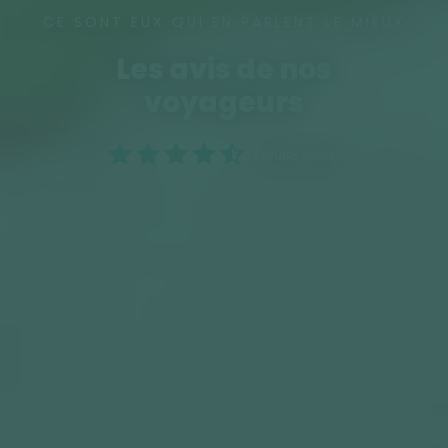
CE SONT EUX QUI EN PARLENT LE MIEUX
Les avis de nos
voyageurs
(38085 notes)