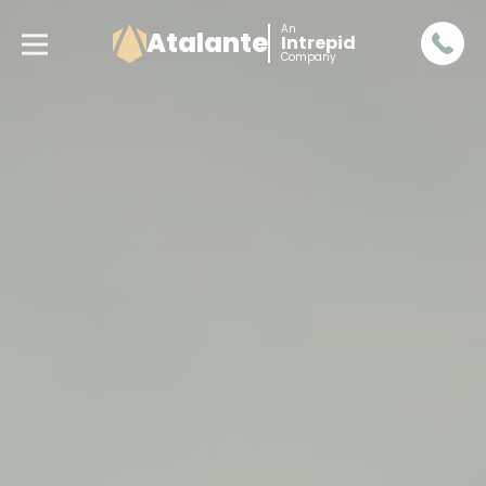
An
Atalante
Intrepid
Company