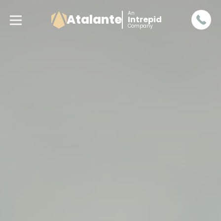
An
Atalante
Intrepid
Company