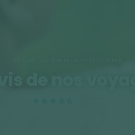
CE SONT EUX QUI EN PARLENT LE MIEUX
vis de nos voy
(38085 notes)