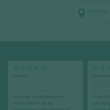
Destination
Sardaigne
Claudine
Alexandr
Voyage effectué du 17/05/2026 au
Voyage eff
23/05/2026
20/09/202
Voyage exceptionnel,
Très be
découverte de la
sardaig
Sardaigne "de l'intérieur".
guide a