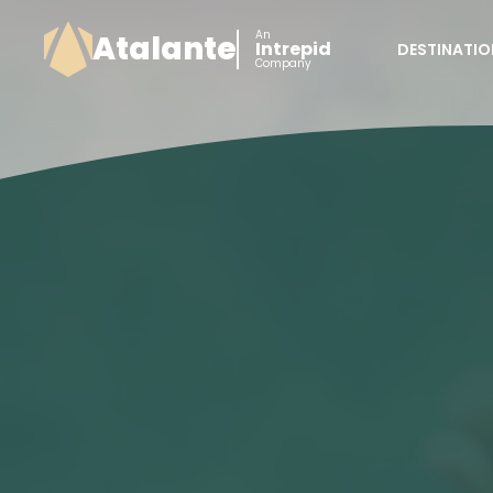
An
Atalante
Intrepid
DESTINATIO
Company