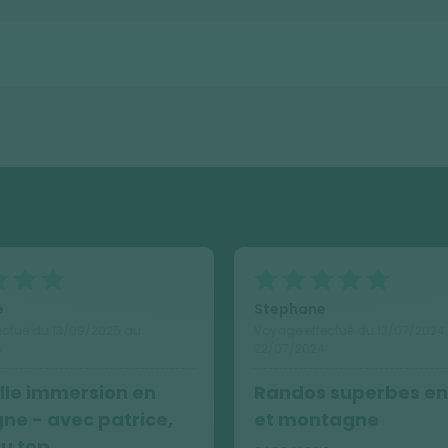
e
Stephane
ectué du 13/09/2025 au
Voyage effectué du 13/07/2024
5
22/07/2024
lle immersion en
Randos superbes en
ne - avec patrice,
et montagne
u top