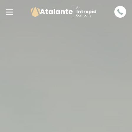
An
Atalante
Intrepid
Company