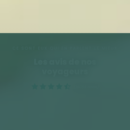
CE SONT EUX QUI EN PARLENT LE MIEUX
Les avis de nos
voyageurs
(38088 notes)