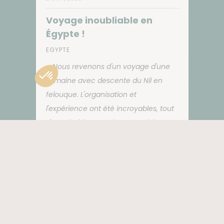
Voyage inoubliable en
Égypte !
EGYPTE
Nous revenons d'un voyage d'une
semaine avec descente du Nil en
felouque. L'organisation et
l'expérience ont été incroyables, tout
s'est très bien passé et nous étions
accompagnés de À à Z. Je
recommande Atalante!
Rita Maria
Voyage effectué du 18/04/2026 au