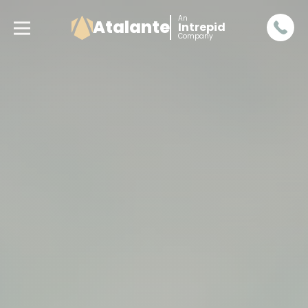
An
Atalante
Intrepid
Company