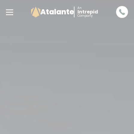
An
Atalante
Intrepid
Company