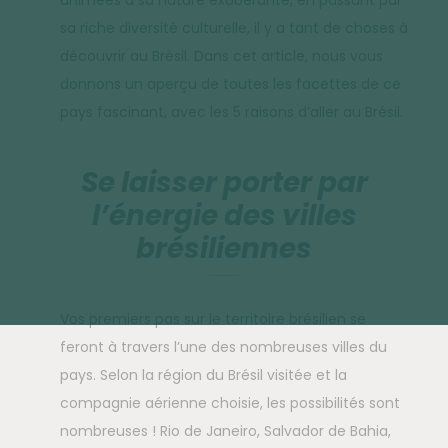
animées à sa nature exubérante, en passant par
sa riche diversité culturelle, il y a tant de choses à
découvrir au Brésil. Dans cet article, nous vous
donnons un aperçu de toutes les facettes de ce
pays fascinant, avec les 5 raisons d’aller au Brésil.
Se laisser porter par
l’énergie des villes
brésiliennes
Vos premiers pas sur le territoire brésilien se
feront à travers l’une des nombreuses villes du
pays. Selon la région du Brésil visitée et la
compagnie aérienne choisie, les possibilités sont
nombreuses ! Rio de Janeiro, Salvador de Bahia,