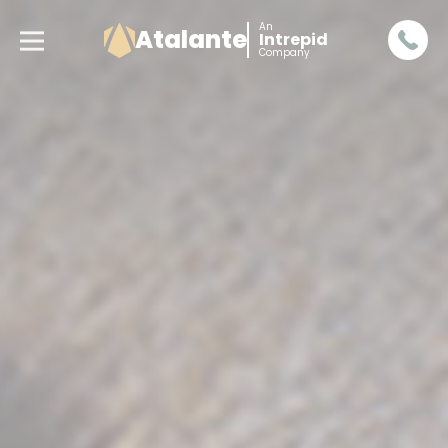
An
Atalante
Intrepid
Company