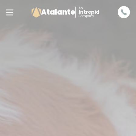
An
Atalante
Intrepid
Company