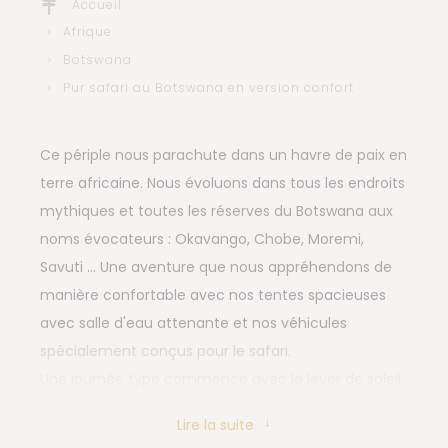
Accueil
Afrique
Botswana
Pur safari au Botswana en version confort
Ce périple nous parachute dans un havre de paix en
terre africaine. Nous évoluons dans tous les endroits
mythiques et toutes les réserves du Botswana aux
noms évocateurs : Okavango, Chobe, Moremi,
Savuti ... Une aventure que nous appréhendons de
manière confortable avec nos tentes spacieuses
avec salle d'eau attenante et nos véhicules
spécialement conçus pour le safari.
Une journée type commence avec le lever de soleil
et un réveil entre 5 et 6h du matin. À l’entrée de
Lire la suite
notre tente se trouve une bassine d’eau, fraiche ou