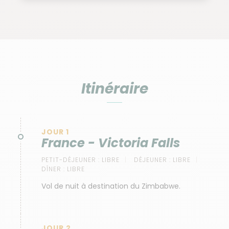
confortablement dans notre tente en écoutant les
chants de la brousse … Bonne nuit !
Itinéraire
JOUR 1
France - Victoria Falls
PETIT-DÉJEUNER :
LIBRE
DÉJEUNER :
LIBRE
DÎNER :
LIBRE
Vol de nuit à destination du Zimbabwe.
JOUR 2