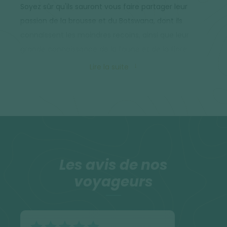
Soyez sûr qu'ils sauront vous faire partager leur
passion de la brousse et du Botswana, dont ils
connaissent les moindres recoins, ainsi que leur
grande connaissance de la faune et de la flore.
Lire la suite
Alimentation
Parce que l'alimentation est aussi un plaisir pour le
voyageur, nous portons une attention particulière
au contenu des repas et à leur élaboration. Les
repas sont composés de déjeuner, pique-nique ou
brunch pour le midi et de repas chauds et cuisinés
Les avis de nos
le soir. La nourriture est copieuse et variée.
voyageurs
N'oubliez pas que vous bénéficiez de produits
détaxés à l'aéroport. L'apéro est souvent bienvenu