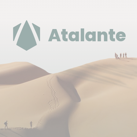
Pourboires
Il s'agit d'une pratique usuelle et non obligatoire.
Atalante
Selon votre satisfaction à la fin de votre voyage, il
est d'usage de donner un pourboire à votre guide et
à l'équipe locale. Il doit être adapté en fonction du
niveau de vie du pays et de la durée de votre
voyage. C'est votre geste d'appréciation par rapport
à la prestation reçue.
Pour le Botswana, il est en général de tradition de
donner environ 50 € par participant pour le guide et
environ 30 € par participant pour l'ensemble de
l'équipe locale. Libre à vous d'y participer ou non !