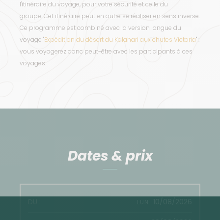
l'itinéraire du voyage, pour votre sécurité et celle du
groupe. Cet itinéraire peut en outre se réaliser en sens inverse.
Ce programme est combiné avec la version longue du
voyage "
Expédition du désert du Kalahari aux chutes Victoria
" :
vous voyagerez donc peut-être avec les participants à ces
voyages.
Dates & prix
10/08/2026
LUN.