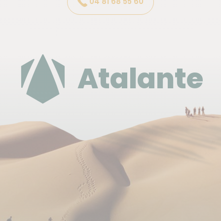
04 81 68 55 60
votre choix (taxi, bus, train), le
visiteurs du Mont Saint-Michel (45 min).
trajet de retour (avec vos
bagages) n'est pas inclus dans le
Toutes les informations sur les trains NOMAD :
prix de ce voyage.
https://www.ter.sncf.com/normandie/decouvrir/offres-
Atalante
estivales/mont-saint-michel
Au retour : TGV Saint-Malo – Paris (2h40) ou avec
une correspondance à Rennes
> En voiture :
Paris à Pontorson (environ 4h00) ou à la Caserne (à
2.6 km du Mt st Michel).
Stationnement : Il est possible de vous garer à
Pontorson ou à la Caserne ou à Rennes.
- Parking public (gratuit, non gardé) à la gare SNCF