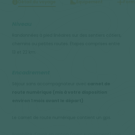
Détail du voyage
Equipement
Forma
Niveau
Randonnées à pied linéaires sur des sentiers côtiers,
chemins ou petites routes. Étapes comprises entre
13 et 22 km.
Encadrement
Séjour sans accompagnateur avec
carnet de
route numérique (mis à votre disposition
environ 1 mois avant le départ)
Le carnet de route numérique contient un gps.
Possibilité d'avoir en option (avec supplément) une