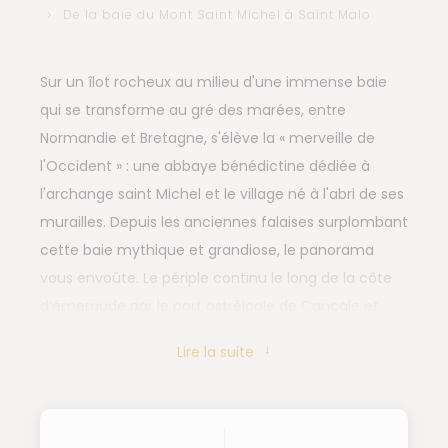
De la baie du Mont Saint Michel à Saint Malo
Sur un îlot rocheux au milieu d'une immense baie
qui se transforme au gré des marées, entre
Normandie et Bretagne, s'élève la « merveille de
l'Occident » : une abbaye bénédictine dédiée à
l'archange saint Michel et le village né à l'abri de ses
murailles. Depuis les anciennes falaises surplombant
cette baie mythique et grandiose, le panorama
vous envoûte. Le périple continu le long de la côte
d’émeraude par le port ostréicole de Cancale et
s'achève dans la célèbre cité corsaire de Saint-Malo
Lire la suite
qui domine l'estuaire de la Rance.