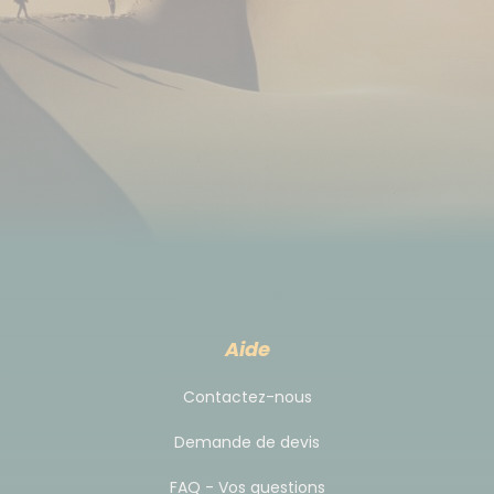
de Pontorson. Il est nécessaire d'envoyer un mail à
la police municipale pour indiquer que votre voiture
sera garée
pour plusieurs jours :
policemunicipale@pontorson.eu
. Veuillez indiquer
les dates exactes, le numéro d'immatriculation et le
modèle de la voiture, ainsi que le nom du
propriétaire. Il faut attendre la validation de la police
municipale par retour de mail pour pouvoir vous
garer une semaine. N'hésitez pas à pas à contacter
l'Office de Tourisme de Pontorson pour plus
Aide
d'informations : 02 33 60 20 65 ou par mail :
Contactez-nous
tourisme.pontorson@msm-normandie.fr
(
https://www.ot-
montsaintmichel.com). Bus entre
Demande de devis
Pontorson et la Route du Mont où se trouve votre
FAQ - Vos questions
hôtel (sauf changement)
https://www.ot-