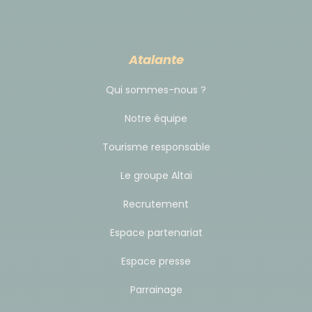
- Autre possibilité, très pratique, est de laisser votre
voiture à Rennes en début de séjour.
1) Parking Gare-Sud de la gare SNCF de Rennes (tél :
Atalante
02 99 51 59 26)
Qui sommes-nous ?
https://www.c-park.fr/parking/gare-sud/
Carte
courte durée 7/14/21 jours** 65 € / 130 € / 195 €. Se
Notre équipe
garer (n’hésitez pas à chercher des places jusqu’au
Tourisme responsable
niveau 3) et se présenter au bureau au niveau de
l’accès de la gare pour profiter de ce tarif.
Le groupe Altaï
Recrutement
2) Puis correspondances en Bus KEOLIS depuis
Rennes jusqu’au Mont Saint- Michel.
Espace partenariat
https://keolis-
armor.com/fr/zmr-Destination-Mont-Saint-
Espace presse
Michel-.html
.
Parrainage
L’arrêt de bus le Verger est situé juste à côté du
Centre d’information touristique. Distance à l’hôtel –