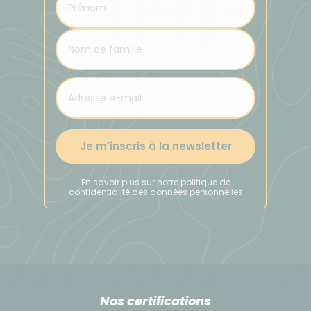
-
Train de St Malo à Pontorson avec une
correspondance à Dol-de-Bretagne. Les
correspondances sont peu nombreuses (les
horaires varient selon la saison et le jour), vérifiez
donc les horaires le plus tôt possible
https://www.sncf-connect.com
- Nous pouvons
réserver un taxi (option supplémentaire - de 121
Je m'inscris à la newsletter
euros à 198 euros) pour vous ramener à Pontorson
(les prix varient en fonction du nombre de
En savoir plus sur notre politique de
personnes et du jour du transfert -
confidentialité des données personnelles
semaine/soirée/week-end/jours fériés). N'hésitez
pas à nous contacter pour plus d'informations.
- Vous pouvez réserver le transfert directement
auprès du taxi Renault Mouv (à vos frais) :
Nos certifications
http://renaultmouv.fr
ou par téléphone par 06 72