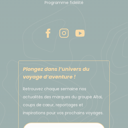
Programme fidélité
sauf si changement d’hôtel - (environ 500 m / 10
mn à pied).
3) Autre possibilité : correspondances en TER de
Rennes à Pontorson puis bus vers la Route du Mont
(arrêt le Verger) où se trouve votre hôtel (sauf
changement d’hôtel)
https://www.ot-
montsaintmichel.com/je-decouvre/visiter-
le-
Plongez dans l’univers du
mont-saint-michel/jaccede-au-mont-saint-
voyage d’aventure !
michel/en-bus-et-en-autocar/
Retrouvez chaque semaine nos
4) Pour récupérer la voiture à la fin du séjour : de
actualités des marques du groupe Altaï,
nombreux trains existent entre St Malo et Rennes
coups de cœur, reportages et
https://www.sncf-connect.com
inspirations pour vos prochains voyages.
Pour récupérer votre voiture en fin de séjour :