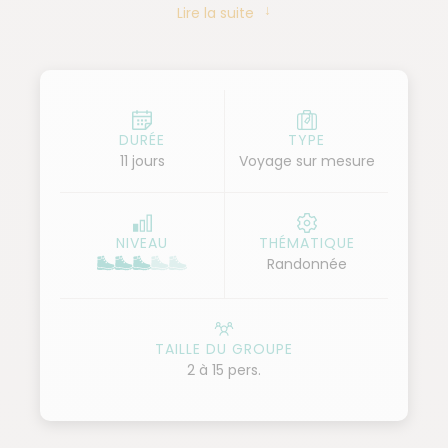
Lire la suite
cette montagne sacrée. Durant votre randonnée et
le soir aux campements, il vous partagera ses
croyances et son savoir sur la cité de ses ancêtres.
Vous continuez votre séjour par le magnifique Parc
National Tayrona. Vos randonnées vous mènent
DURÉE
TYPE
11 jours
Voyage sur mesure
entre cocotiers, mer turquoise et jungle tropicale.
Vous terminez votre voyage par la découverte de
Carthagène des Indes, splendide ville coloniale, de
NIVEAU
THÉMATIQUE
loin le plus beau et le plus emblématique port de la
Randonnée
couronne espagnole d'Amérique du Sud.
TAILLE DU GROUPE
2 à 15 pers.