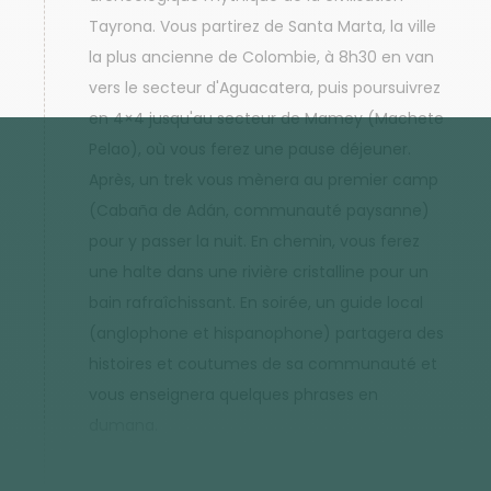
Tayrona. Vous partirez de Santa Marta, la ville
la plus ancienne de Colombie, à 8h30 en van
vers le secteur d'Aguacatera, puis poursuivrez
en 4×4 jusqu'au secteur de Mamey (Machete
Pelao), où vous ferez une pause déjeuner.
Après, un trek vous mènera au premier camp
(Cabaña de Adán, communauté paysanne)
pour y passer la nuit. En chemin, vous ferez
une halte dans une rivière cristalline pour un
bain rafraîchissant. En soirée, un guide local
(anglophone et hispanophone) partagera des
histoires et coutumes de sa communauté et
vous enseignera quelques phrases en
dumana.