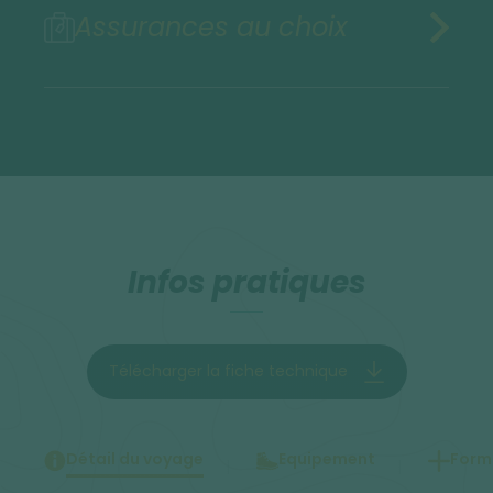
Assurances au choix
Infos pratiques
Télécharger la fiche technique
Détail du voyage
Equipement
Forma