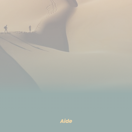
Pourboires
Il s'agit d'une pratique usuelle et non obligatoire.
Selon votre satisfaction à la fin de votre voyage, il
est d'usage de donner un pourboire à vos guide
locaux. C'est votre geste d'appréciation par rapport
à la prestation reçue. En règle générale pour un
service correct, comptez environ 2 à 3€ par
participant et par jour pour un guide local.
Aide