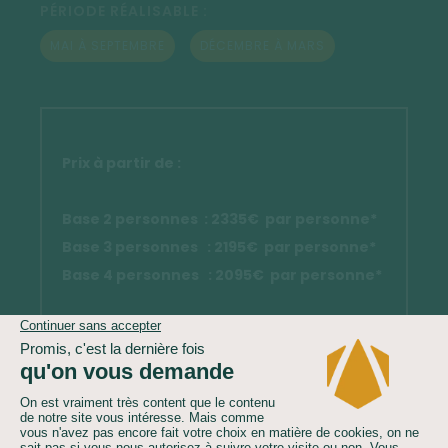
PÉRIODE RÉALISABLE :
MAI À SEPTEMBRE
DÉCEMBRE À MARS
Prix à partir de :
Base 2 personnes : 2335€ par personne*
Base 3 personnes : 2195€ par personne*
Base 4 personnes : 2095€ par personne*
* sous réserve de disponibilités au moment de
votre réservation