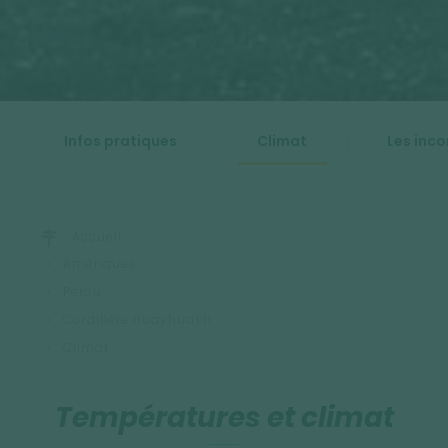
Infos pratiques
Climat
Les inc
Accueil
Amériques
Pérou
Cordillère Huayhuash
Climat
Températures et climat