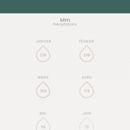
Mm
Précipitations
225
228
259
174
119
72