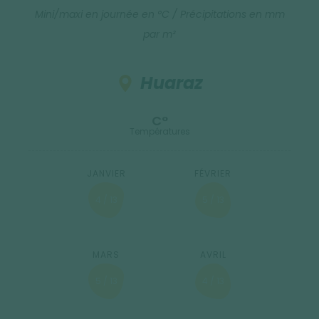
Mini/maxi en journée en °C / Précipitations en mm
par m²
Huaraz
C°
Températures
4 / 13
5 / 13
5 / 13
4 / 13