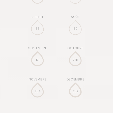
65
89
171
228
204
232