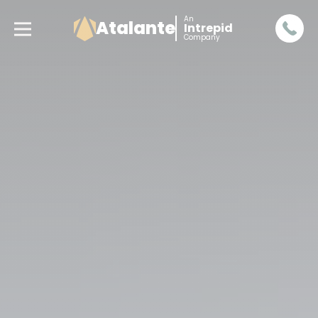
An
Atalante
Intrepid
Company