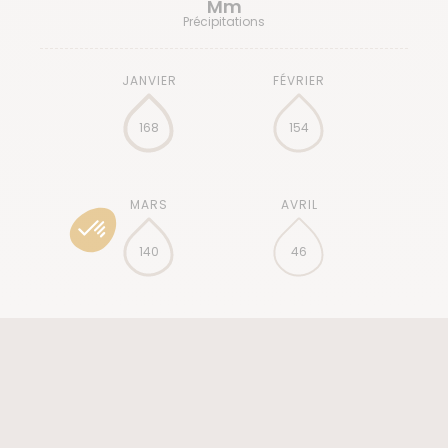
Mm
Précipitations
168
154
140
46
12
4