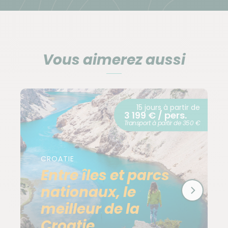
eaux-de-vie (rakija) aux différents parfums.
beaux pa
avons ét
L'eau est potable.
Vous aimerez aussi
Hébergement
Hébergement en hôtels 2-3* en ville et en pensions
15 jours à partir de
3 199 € / pers.
pendant le circuit, chambres doubles ou twin pour 2
Transport à partir de 350 €
personnes.
Les hôtels en Croatie ne présentent pas vraiment le
CROATIE
même charme que l'hébergement que l'on peut
Entre îles et parcs
trouver en France. Nous avons fait le choix de
nationaux, le
dormir dans des petites pensions au confort simple
meilleur de la
mais toujours propres et correctes.
A noter aussi les chambres triples ne disposent pas
Croatie