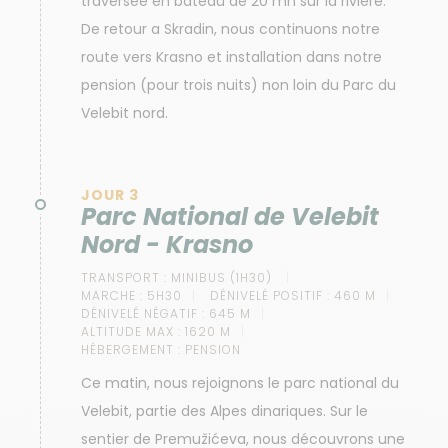
traversée en bateau de 20 mn sur la rivière.
De retour a Skradin, nous continuons notre
route vers Krasno et installation dans notre
pension (pour trois nuits) non loin du Parc du
Velebit nord.
JOUR 3
Parc National de Velebit
Nord - Krasno
TRANSPORT :
MINIBUS (1H30)
MARCHE :
5H30
DÉNIVELÉ POSITIF :
460 M
DÉNIVELÉ NÉGATIF :
645 M
ALTITUDE MAX :
1620 M
HÉBERGEMENT :
PENSION
Ce matin, nous rejoignons le parc national du
Velebit, partie des Alpes dinariques. Sur le
sentier de Premužićeva, nous découvrons une