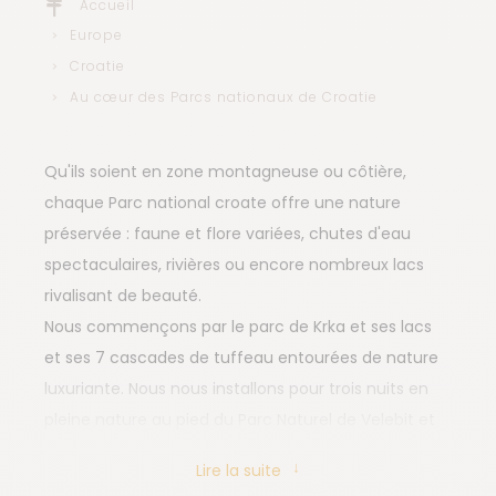
Accueil
Europe
Croatie
Au cœur des Parcs nationaux de Croatie
Qu'ils soient en zone montagneuse ou côtière,
chaque Parc national croate offre une nature
préservée : faune et flore variées, chutes d'eau
spectaculaires, rivières ou encore nombreux lacs
rivalisant de beauté.
Nous commençons par le parc de Krka et ses lacs
et ses 7 cascades de tuffeau entourées de nature
luxuriante. Nous nous installons pour trois nuits en
pleine nature au pied du Parc Naturel de Velebit et
randonnons dans le Velebit nord, dont la majorité
Lire la suite
est recouverte de sapins et abrite encore ours