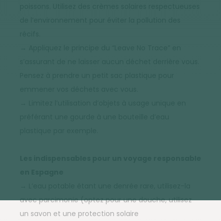
poissons. Utilisez des crèmes solaires respectueuses
de l’environnement pour éviter la pollution des
récifs.
→ Appliquez le principe du “Leave No Trace” en
s’assurant de ne laisser aucun déchet derrière vous.
Pensez à prendre un petit sac plastique pour
emmener vos déchets avec vous.
→ Limitez l’utilisation d’objets à usage unique en
préférant une gourde à une bouteille d’eau
plastique par exemple.
Les indispensables pour un voyage responsable
en Espagne
→ L’eau potable étant une denrée rare, utilisez-la
avec parcimonie (optez pour une douche, utilisez
un savon et une protection solaire