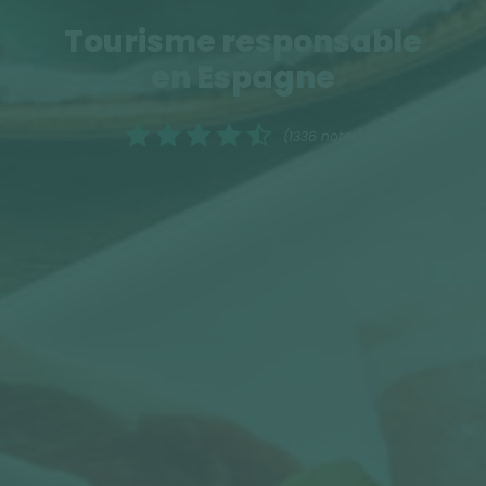
Tourisme responsable
en Espagne
(1336 notes)