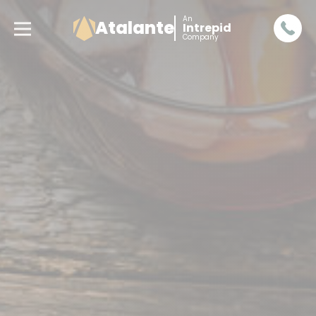
An
Atalante
Intrepid
Company