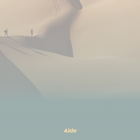
Dispersion
Fin du programme le dernier jour à l'hôtel, après le
petit-déjeuner.
*Transfert hôtel - aéroport inclus si vous avez
réservé le vol avec nous.
Déplacement
Bateau, et bus locaux sur les îles (jusqu'à 8
participants / bus privatifs au delà). Vous vous
occupez vous mêmes de vos bagages lors des
transferts maritimes.
Le choix d'utiliser les transports en commun en
Grèce a l'avantage de permettre une meilleure
Aide
expérience immersive et une interaction