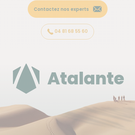
toute information logistique.
Contactez nos experts
Accès au lieu de rendez-vous
04 81 68 55 60
Depuis l'aéroport d'Athènes, prenez un transport en
commun (métro ligne 1 verte ou bus X96 jaune et
bleu, autour d'1h30 pour environ 10 euros) ou un taxi
(autour de 45 min pour environ 55 euros) pour
Atalante
rejoindre votre hôtel au Pirée.
Pour le retour le dernier jour, rejoignez l'aéroport
d'Athènes depuis le centre-ville en transport en
commun (métro ligne 3 bleue ou bus X95 jaune et
bleu, autour d'1h30 pour environ 10 euros) ou un taxi
(autour de 45 min pour environ 45 euros).
*Transfert aéroport - hôtel inclus si vous avez
réservé le vol avec nous.