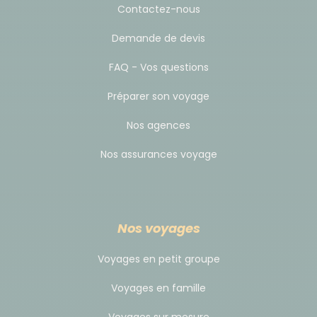
Contactez-nous
supplémentaire avec la population locale, tout en
maitrisant les coûts.
Demande de devis
FAQ - Vos questions
Budget & change
Préparer son voyage
Monnaie: Euro
Nos agences
Nos assurances voyage
Pourboires
Il s'agit d'une pratique usuelle et non obligatoire.
Selon votre satisfaction à la fin de votre voyage, il
Nos voyages
est d'usage de donner un pourboire à votre guide et
à l'équipe locale. Il doit être adapté en fonction du
Voyages en petit groupe
niveau de vie du pays et de la durée de votre
Voyages en famille
voyage. C'est votre geste d'appréciation par rapport