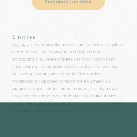
Demandez un devis
À NOTER
Le programme pourra être modifié sans préavis en fonction
des conditions météorologiques, de l’aptitude des
participants à suivre les activités, des modifications des
traversées maritimes, de leurs horaires et des horaires des
bus locaux. L’organisateur s’engage à ce que les
modifications apportées correspondent au mieux au
programme décrit ci-dessus. Au mois de juillet et au mois
d'août, certains départs de randonnées (en particulier les
randonnées côtières) peuvent être matinaux, ceci dans le but
de rendre l'itinéraire plus agréable.