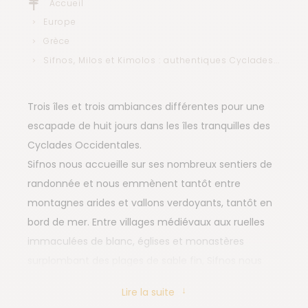
Accueil
Europe
Grèce
Sifnos, Milos et Kimolos : authentiques Cyclades...
Trois îles et trois ambiances différentes pour une
escapade de huit jours dans les îles tranquilles des
Cyclades Occidentales.
Sifnos nous accueille sur ses nombreux sentiers de
randonnée et nous emmènent tantôt entre
montagnes arides et vallons verdoyants, tantôt en
bord de mer. Entre villages médiévaux aux ruelles
immaculées de blanc, églises et monastères
surplombant des plages de sable fin, Sifnos nous
surprend par tant de contrastes. Et pour notre plus
Lire la suite
grand plaisir, nous découvrons les traditions