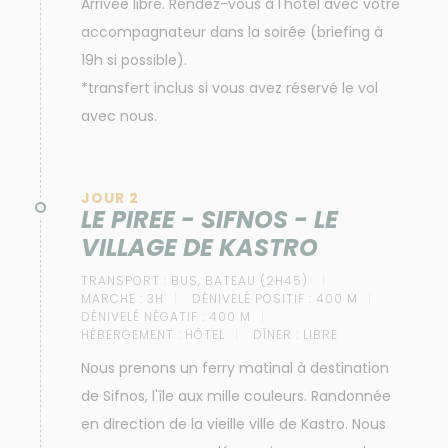
Arrivée libre. Rendez-vous à l'hôtel avec votre
accompagnateur dans la soirée (briefing à
19h si possible).
*transfert inclus si vous avez réservé le vol
avec nous.
JOUR 2
LE PIREE - SIFNOS - LE
VILLAGE DE KASTRO
TRANSPORT :
BUS, BATEAU (2H45)
MARCHE :
3H
DÉNIVELÉ POSITIF :
400 M
DÉNIVELÉ NÉGATIF :
400 M
HÉBERGEMENT :
HÔTEL
DÎNER :
LIBRE
Nous prenons un ferry matinal à destination
de Sifnos, l'île aux mille couleurs. Randonnée
en direction de la vieille ville de Kastro. Nous