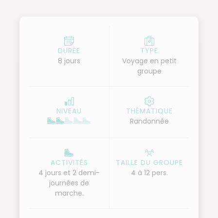
culinaires sifniotes qui font aussi la réputation de
l'île. Nous quittons l'île d'Apollon pour celle de Vénus.
Milos nous charme par ses couleurs rosées, ocre et
rouge : une île volcanique avec des sources d'eau
DURÉE
TYPE
8 jours
Voyage en petit
chaude et d’extraordinaires formations rocheuses
groupe
qui découpent sa côte. Nous nous rendons dans la
ville de Phylakopi où les fouilles archéologiques ont
mis en la lumière cette ville. Du port d'Adamas, nous
NIVEAU
THÉMATIQUE
partons en caïque pour Kimolos, petite île voisine où
Randonnée
nous randonnons entre falaises blanches, grottes
marines et profitons de pauses baignades divines
dans les eaux diaphanes qu'offre ce petit bijou de la
ACTIVITÉS
TAILLE DU GROUPE
mer Egée.
4 jours et 2 demi-
4 à 12 pers.
journées de
marche.