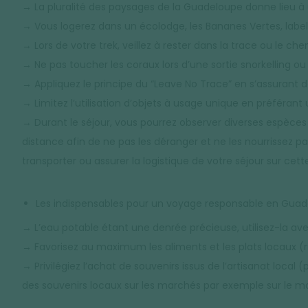
→ La pluralité des paysages de la Guadeloupe donne lieu à 
→ Vous logerez dans un écolodge, les Bananes Vertes, label
→ Lors de votre trek, veillez à rester dans la trace ou le ch
→ Ne pas toucher les coraux lors d’une sortie snorkelling ou 
→ Appliquez le principe du “Leave No Trace” en s’assurant
→ Limitez l’utilisation d’objets à usage unique en préféra
→ Durant le séjour, vous pourrez observer diverses espèces
distance afin de ne pas les déranger et ne les nourrissez 
transporter ou assurer la logistique de votre séjour sur cett
Les indispensables pour un voyage responsable en Gua
→ L’eau potable étant une denrée précieuse, utilisez-la av
→ Favorisez au maximum les aliments et les plats locaux (r
→ Privilégiez l’achat de souvenirs issus de l’artisanat loc
des souvenirs locaux sur les marchés par exemple sur le m