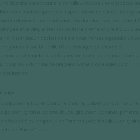
une diversité exceptionnelle de milieux naturels et d’espèces an
lisées écolabel européen qui respectent un cahier des charges 
emin et à laisser les éléments naturels dans leur environnement (n
plongée et privilégier l’utilisation d’une crème solaire bio ou d’u
 de ne laisser aucun déchet derrière vous. Pensez à prendre un 
nt une gourde à une bouteille d’eau plastique par exemple.
 animales et végétales protégées en traversant le parc nationa
pas. Nous vous donnons de précieux conseils à ce sujet dans
un ar
e destination.
deloupe
ec parcimonie (optez pour une douche, utilisez un savon et une 
iz, poisson, igname, patate douce, giraumon, bananes, piments, 
al (ponchos, châles, chapeaux de Panama, poteries, bijoux en gra
arché de Basse-Terre.