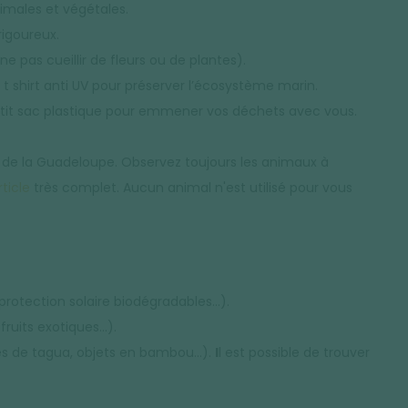
imales et végétales.
rigoureux.
e pas cueillir de fleurs ou de plantes).
n t shirt anti UV pour préserver l’écosystème marin.
petit sac plastique pour emmener vos déchets avec vous.
l de la Guadeloupe. Observez toujours les animaux à
ticle
très complet. Aucun animal n'est utilisé pour vous
protection solaire biodégradables…).
fruits exotiques…).
ines de tagua, objets en bambou…).
I
l est possible de trouver